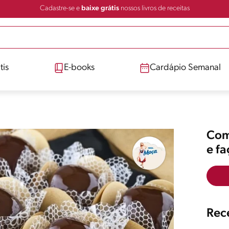
Cadastre-se e
baixe grátis
nossos livros de receitas
tis
E-books
Cardápio Semanal
Comp
e f
Rece