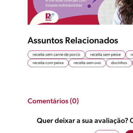
Assuntos Relacionados
receita sem carne de porco
receita sem peixe
r
receita com peixe
receita sem ovo
docinhos
Comentários (0)
Quer deixar a sua avaliação? 