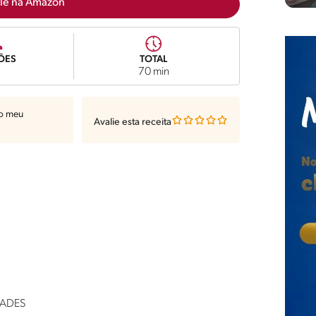
lé na Amazon
ÕES
TOTAL
5
70 min
ao meu
Avalie esta receita
FRADES