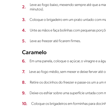
Leve ao fogo baixo, mexendo sempre até que a mas
2.
minutos).
3.
Coloque o brigadeiro em um prato untado com mant
4.
Unte as mãos e faça bolinhas com pequenas porçõ
5.
Leve ao freezer até ficarem firmes.
Caramelo
6.
Em uma panela, coloque o açúcar, o vinagre e a águ
7.
Leve ao fogo médio, sem mexer e deixe ferver até 
8.
Retire os docinhos do freezer e passe-os um a um n
9.
Deixe-os esfriar sobre uma superfície untada com 
10.
Coloque os brigadeiros em forminhas para docinh