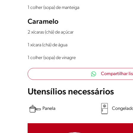
1 colher (sopa) de manteiga
Caramelo
2 xícaras (chá) de açúcar
1 xícara (chá) de água
1 colher (sopa) de vinagre
Compartilhar li
Utensílios necessários
Panela
Congelad