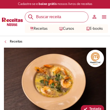
Cadastre-se e
baixe grátis
nossos livros de receitas
Compartilhar
Salvar
Receitas
Cursos
E-books
Receitas
Testada