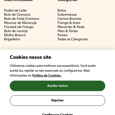
Pudim de Leite
Bolos
Bolo de Cenoura
Sobremesas
Bolo de Fubá Cremoso
Carnes Bovinas​
Mousse de Maracujá
Frango & Aves​
Fricassê de Frango
Macarrão & Pasta​
Bolo de Laranja
Pães & Tortas​
Molho Branco
Peixes
Brigadeiro
Todas as Categorias
Cookies nesse site
Utilizamos cookies para melhorar sua experiência. Você pode
aceitá-los, rejeitar os não essenciais ou configurá-los. Mais
informações na
Política de Cookies.
Aceitar todos
©2022, Nestlé. Marcas registradas por Societé des Produits Nestlé,
S.A. Vevey (Suiza)
Rejeitar
Termos e Condições
Política de Privacidade
Configurações de Cookies
Configurar Cookies