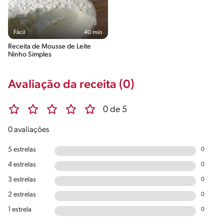
Fácil
40 min
Receita de Mousse de Leite
Ninho Simples
Avaliação da receita (0)
0 de 5
0 avaliações
5 estrelas
0
4 estrelas
0
3 estrelas
0
2 estrelas
0
1 estrela
0