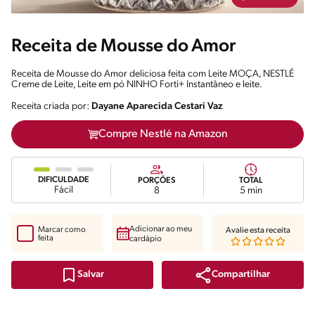
Receita de Mousse do Amor
Receita de Mousse do Amor deliciosa feita com Leite MOÇA, NESTLÉ
Creme de Leite, Leite em pó NINHO Forti+ Instantâneo e leite.
Receita criada por:
Dayane Aparecida Cestari Vaz
Compre Nestlé na Amazon
DIFICULDADE
PORÇÕES
TOTAL
Fácil
8
5 min
Adicionar ao meu
Marcar como
Avalie esta receita
feita
cardápio
Compartilhar
Salvar