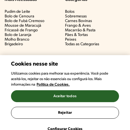
Pudim de Leite
Bolos
Bolo de Cenoura
Sobremesas
Bolo de Fubá Cremoso
Carnes Bovinas​
Mousse de Maracujá
Frango & Aves​
Fricassê de Frango
Macarrão & Pasta​
Bolo de Laranja
Pães & Tortas​
Molho Branco
Peixes
Brigadeiro
Todas as Categorias
Cookies nesse site
Utilizamos cookies para melhorar sua experiência. Você pode
aceitá-los, rejeitar os não essenciais ou configurá-los. Mais
informações na
Política de Cookies.
Aceitar todos
©2022, Nestlé. Marcas registradas por Societé des Produits Nestlé,
S.A. Vevey (Suiza)
Rejeitar
Termos e Condições
Política de Privacidade
Configurações de Cookies
Configurar Cookies