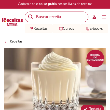
Cadastre-se e
baixe grátis
nossos livros de receitas
Compartilhar
Salvar
Receitas
Cursos
E-books
Receitas
Testada