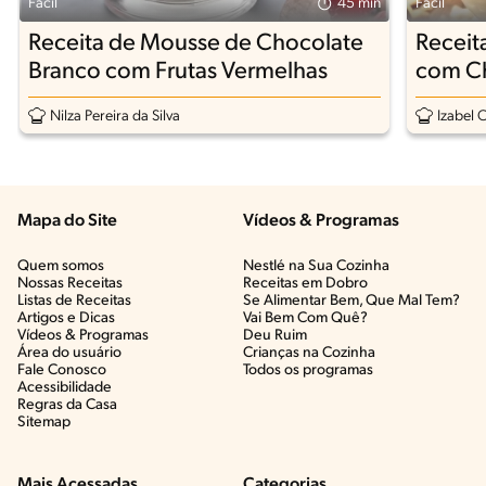
Fácil
45 min
Fácil
Receita de Mousse de Chocolate
Receit
Branco com Frutas Vermelhas
com C
Nilza Pereira da Silva
Izabel 
Mapa do Site
Vídeos & Programas​
Quem somos
Nestlé na Sua Cozinha
Nossas Receitas
Receitas em Dobro
Listas de Receitas​
Se Alimentar Bem, Que Mal Tem?​
Artigos e Dicas​
Vai Bem Com Quê?​
Vídeos & Programas​
Deu Ruim​
Área do usuário
Crianças na Cozinha​
Fale Conosco
Todos os programas
Acessibilidade
Regras da Casa
Sitemap
Mais Acessadas
Categorias