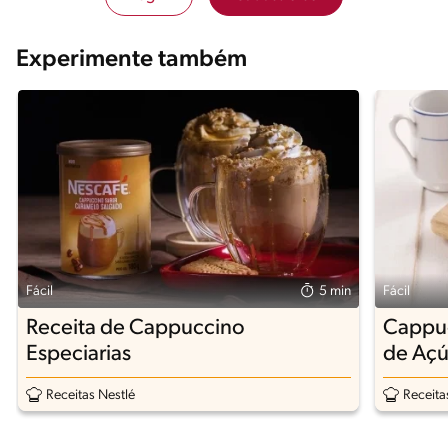
Experimente também
Fácil
5 min
Fácil
Receita de Cappuccino
Cappu
Especiarias
de Açú
Receitas Nestlé
Receita