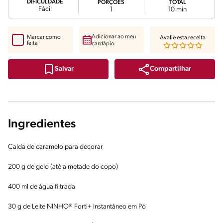
DIFICULDADE
PORÇÕES
TOTAL
Fácil
1
10 min
Adicionar ao meu
Marcar como
Avalie esta receita
feita
cardápio
Compartilhar
Salvar
Ingredientes
Calda de caramelo para decorar
200 g de gelo (até a metade do copo)
400 ml de água filtrada
30 g de Leite NINHO® Forti+ Instantâneo em Pó