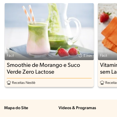
Fácil
5 min
Fácil
Smoothie de Morango e Suco
Vitami
Verde Zero Lactose
sem La
Receitas Nestlé
Receita
Mapa do Site
Vídeos & Programas​