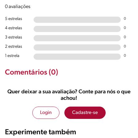
0 avaliações
5 estrelas
0
4 estrelas
0
3 estrelas
0
2 estrelas
0
1 estrela
0
Comentários (0)
Quer deixar a sua avaliação? Conte para nós o que
achou!
Login
Cadastre-se
Experimente também