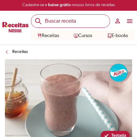
Cadastre-se e
baixe grátis
nossos livros de receitas
Compartilhar
Salvar
Receitas
Cursos
E-books
Receitas
Testada