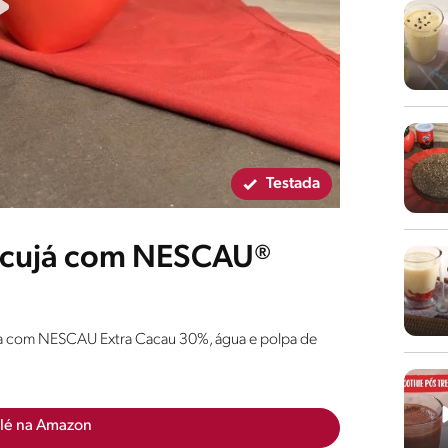
Testada
acujá com NESCAU®
ita com NESCAU Extra Cacau 30%, água e polpa de
lé na Amazon