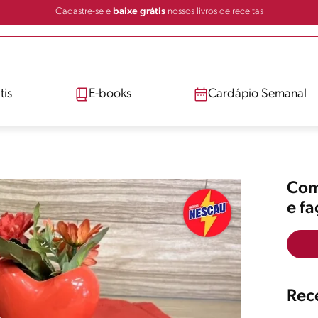
Cadastre-se e
baixe grátis
nossos livros de receitas
tis
E-books
Cardápio Semanal
Comp
e f
Rece