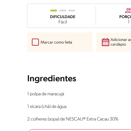
DIFICULDADE
PORÇ
Fácil
1
Adicionar 
Marcar como feita
cardápio
Ingredientes
1 polpa de maracujá
1 xícara (chá) de água
2 colheres (sopa) de NESCAU® Extra Cacau 30%