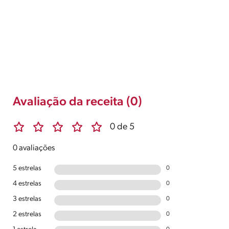
Avaliação da receita (0)
0 de 5
0 avaliações
5 estrelas
0
4 estrelas
0
3 estrelas
0
2 estrelas
0