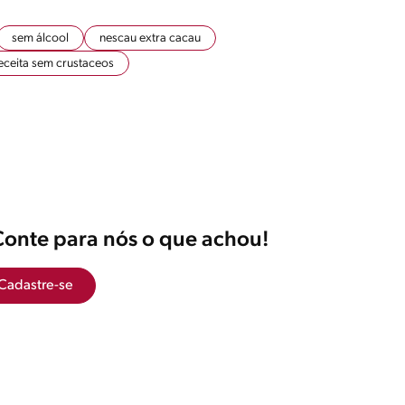
sem álcool
nescau extra cacau
eceita sem crustaceos
Conte para nós o que achou!
Cadastre-se