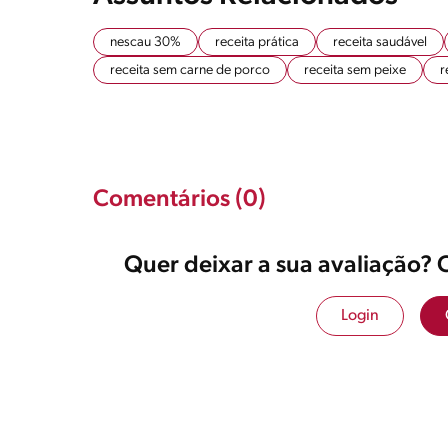
nescau 30%
receita prática
receita saudável
receita sem carne de porco
receita sem peixe
r
Comentários (0)
Quer deixar a sua avaliação? 
Login