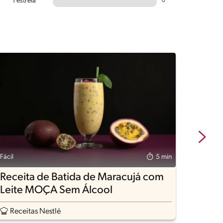
1 estrela
0
Fácil
5 min
Fácil
Receita de Batida de Maracujá com
Refr
Leite MOÇA Sem Álcool
Mara
Receitas Nestlé
Rece