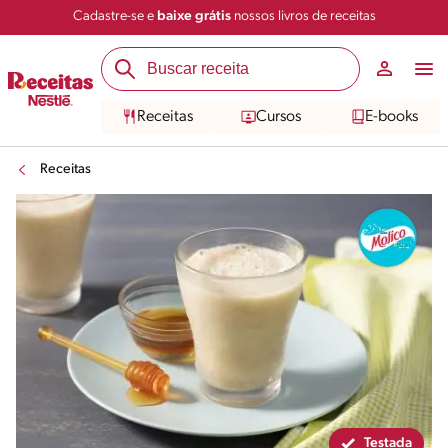
Cadastre-se e
baixe grátis
nossos livros de receitas
Compartilhar
Salvar
Receitas
Cursos
E-books
Receitas
Testada