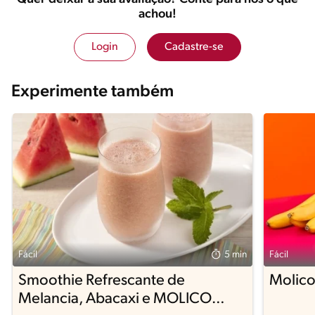
achou!
Login
Cadastre-se
Experimente também
Fácil
5 min
Fácil
Smoothie Refrescante de
Molico
Melancia, Abacaxi e MOLICO