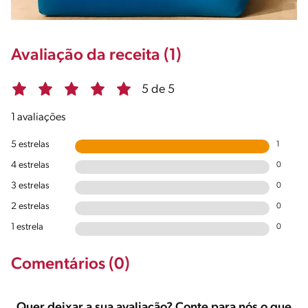
Avaliação da receita (1)
5 de 5
1 avaliações
5 estrelas
1
4 estrelas
0
3 estrelas
0
2 estrelas
0
1 estrela
0
Comentários (0)
Quer deixar a sua avaliação? Conte para nós o que