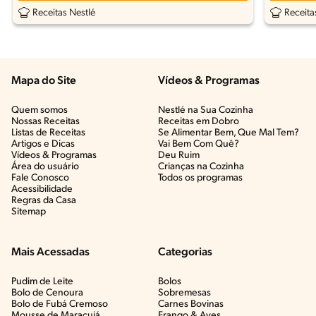
Desnatado
Receitas Nestlé
Receita
Mapa do Site
Vídeos & Programas​
Quem somos
Nestlé na Sua Cozinha
Nossas Receitas
Receitas em Dobro
Listas de Receitas​
Se Alimentar Bem, Que Mal Tem?​
Artigos e Dicas​
Vai Bem Com Quê?​
Vídeos & Programas​
Deu Ruim​
Área do usuário
Crianças na Cozinha​
Fale Conosco
Todos os programas
Acessibilidade
Regras da Casa
Sitemap
Mais Acessadas
Categorias
Pudim de Leite
Bolos
Bolo de Cenoura
Sobremesas
Bolo de Fubá Cremoso
Carnes Bovinas​
Mousse de Maracujá
Frango & Aves​