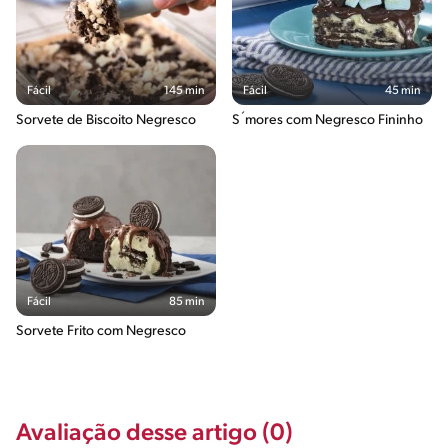
Fácil
145 min
Fácil
45 min
Sorvete de Biscoito Negresco
S´mores com Negresco Fininho
Fácil
85 min
Sorvete Frito com Negresco
Avaliação desse artigo (0)