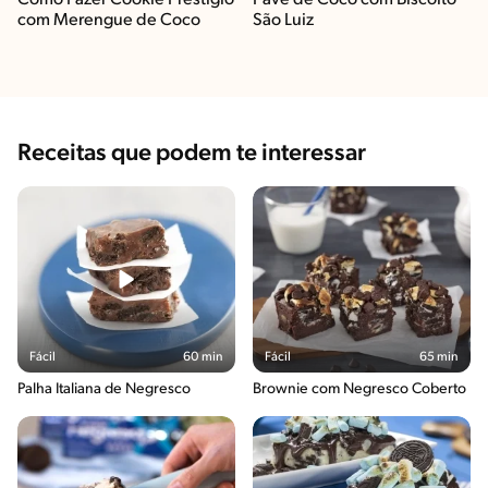
Como Fazer Cookie Prestígio
Pavê de Coco com Biscoito
com Merengue de Coco
São Luiz
Receitas que podem te interessar
Fácil
60 min
Fácil
65 min
Palha Italiana de Negresco
Brownie com Negresco Coberto