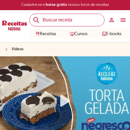
Cadastre-se e
baixe grátis
nossos livros de receitas
Receitas
Cursos
E-books
Vídeos