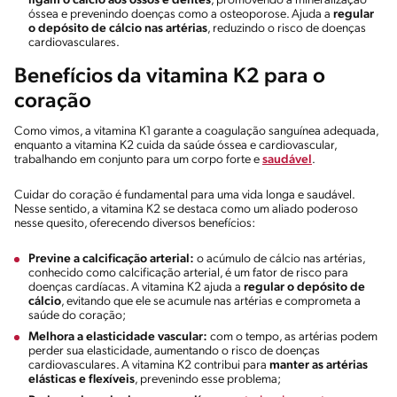
ligam o cálcio aos ossos e dentes
, promovendo a mineralização
óssea e prevenindo doenças como a osteoporose. Ajuda a
regular
o depósito de cálcio nas artérias
, reduzindo o risco de doenças
cardiovasculares.
Benefícios da vitamina K2 para o
coração
Como vimos, a vitamina K1 garante a coagulação sanguínea adequada,
enquanto a vitamina K2 cuida da saúde óssea e cardiovascular,
trabalhando em conjunto para um corpo forte e
saudável
.
Cuidar do coração é fundamental para uma vida longa e saudável.
Nesse sentido, a vitamina K2 se destaca como um aliado poderoso
nesse quesito, oferecendo diversos benefícios:
Previne a calcificação arterial:
o acúmulo de cálcio nas artérias,
conhecido como calcificação arterial, é um fator de risco para
doenças cardíacas. A vitamina K2 ajuda a
regular o depósito de
cálcio
, evitando que ele se acumule nas artérias e comprometa a
saúde do coração;
Melhora a elasticidade vascular:
com o tempo, as artérias podem
perder sua elasticidade, aumentando o risco de doenças
cardiovasculares. A vitamina K2 contribui para
manter as artérias
elásticas e flexíveis
, prevenindo esse problema;