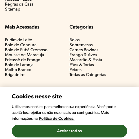
Regras da Casa
Sitemap
Mais Acessadas
Categorias
Pudim de Leite
Bolos
Bolo de Cenoura
Sobremesas
Bolo de Fubá Cremoso
Carnes Bovinas​
Mousse de Maracujá
Frango & Aves​
Fricassê de Frango
Macarrão & Pasta​
Bolo de Laranja
Pães & Tortas​
Molho Branco
Peixes
Brigadeiro
Todas as Categorias
Cookies nesse site
Utilizamos cookies para melhorar sua experiência. Você pode
#CHAMANUTRI
aceitá-los, rejeitar os não essenciais ou configurá-los. Mais
CONVERSE COM UMA NUTRICIONISTA E
informações na
Política de Cookies.
TIRE AS SUAS DÚVIDAS
(É DE GRAÇA!)
Aceitar todos