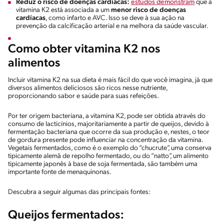
Reduz o risco de doenças cardíacas:
estudos demonstram
que a
vitamina K2 está associada a um
menor risco de doenças
cardíacas
, como infarto e AVC. Isso se deve à sua ação na
prevenção da calcificação arterial e na melhora da saúde vascular.
Como obter vitamina K2 nos
alimentos
Incluir vitamina K2 na sua dieta é mais fácil do que você imagina, já que
diversos alimentos deliciosos são ricos nesse nutriente,
proporcionando sabor e saúde para suas refeições.
Por ter origem bacteriana, a vitamina K2, pode ser obtida através do
consumo de lacticínios, majoritariamente a partir de queijos, devido à
fermentação bacteriana que ocorre da sua produção e, nestes, o teor
de gordura presente pode influenciar na concentração da vitamina.
Vegetais fermentados, como é o exemplo do “chucrute”, uma conserva
tipicamente alemã de repolho fermentado, ou do “natto”, um alimento
tipicamente japonês à base de soja fermentada, são também uma
importante fonte de menaquinonas.
Descubra a seguir algumas das principais fontes:
Queijos
fermentados: