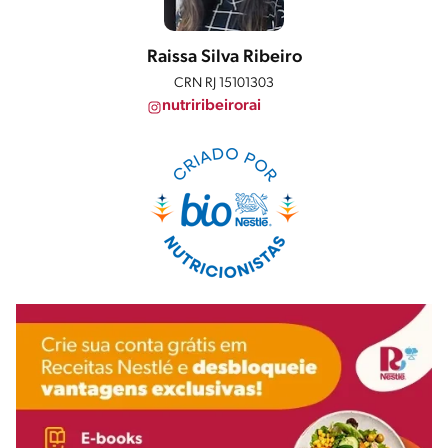
Raissa Silva Ribeiro
CRN RJ 15101303
nutriribeirorai