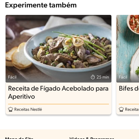
Experimente também
Fácil
25 min
Fácil
Receita de Fígado Acebolado para
Bifes 
Aperitivo
Receitas Nestlé
Receita