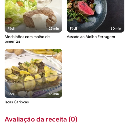
Fácil
25 min
Fácil
80 min
Medalhões com molho de
Assado ao Molho Ferrugem
pimentas
Fácil
45 min
Iscas Cariocas
Avaliação da receita (0)