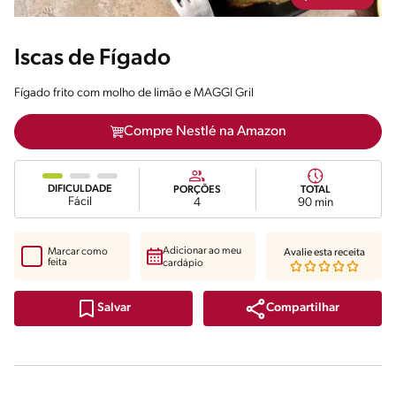
Iscas de Fígado
Fígado frito com molho de limão e MAGGI Gril
Compre Nestlé na Amazon
DIFICULDADE
PORÇÕES
TOTAL
Fácil
4
90 min
Adicionar ao meu
Marcar como
Avalie esta receita
feita
cardápio
Compartilhar
Salvar