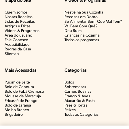
Mapa do Site
Vídeos & Programas​
Quem somos
Nestlé na Sua Cozinha
Nossas Receitas
Receitas em Dobro
Listas de Receitas​
Se Alimentar Bem, Que Mal Tem?​
Artigos e Dicas​
Vai Bem Com Quê?​
Vídeos & Programas​
Deu Ruim​
Área do usuário
Crianças na Cozinha​
Fale Conosco
Todos os programas
Acessibilidade
Regras da Casa
Sitemap
Mais Acessadas
Categorias
Pudim de Leite
Bolos
Bolo de Cenoura
Sobremesas
Bolo de Fubá Cremoso
Carnes Bovinas​
Mousse de Maracujá
Frango & Aves​
Fricassê de Frango
Macarrão & Pasta​
Bolo de Laranja
Pães & Tortas​
Molho Branco
Peixes
Brigadeiro
Todas as Categorias