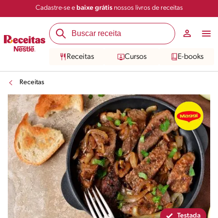
Cadastre-se e
baixe grátis
nossos livros de receitas
Compartilhar
Salvar
Receitas
Cursos
E-books
Receitas
Testada