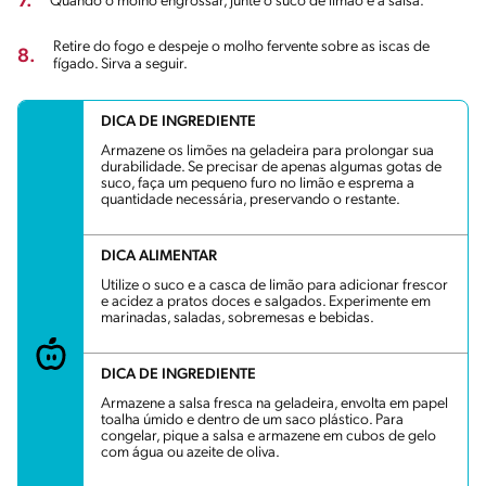
7.
Quando o molho engrossar, junte o suco de limão e a salsa.
Retire do fogo e despeje o molho fervente sobre as iscas de
8.
fígado. Sirva a seguir.
DICA DE INGREDIENTE
Armazene os limões na geladeira para prolongar sua
durabilidade. Se precisar de apenas algumas gotas de
suco, faça um pequeno furo no limão e esprema a
quantidade necessária, preservando o restante.
DICA ALIMENTAR
Utilize o suco e a casca de limão para adicionar frescor
e acidez a pratos doces e salgados. Experimente em
marinadas, saladas, sobremesas e bebidas.
DICA DE INGREDIENTE
Armazene a salsa fresca na geladeira, envolta em papel
toalha úmido e dentro de um saco plástico. Para
congelar, pique a salsa e armazene em cubos de gelo
com água ou azeite de oliva.