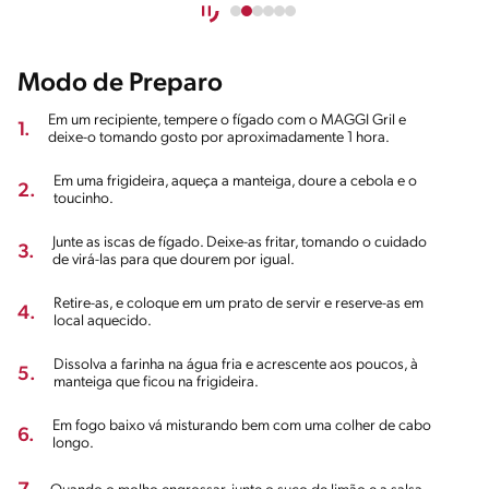
Modo de Preparo
Em um recipiente, tempere o fígado com o MAGGI Gril e
1.
deixe-o tomando gosto por aproximadamente 1 hora.
Em uma frigideira, aqueça a manteiga, doure a cebola e o
2.
toucinho.
Junte as iscas de fígado. Deixe-as fritar, tomando o cuidado
3.
de virá-las para que dourem por igual.
Retire-as, e coloque em um prato de servir e reserve-as em
4.
local aquecido.
Dissolva a farinha na água fria e acrescente aos poucos, à
5.
manteiga que ficou na frigideira.
Em fogo baixo vá misturando bem com uma colher de cabo
6.
longo.