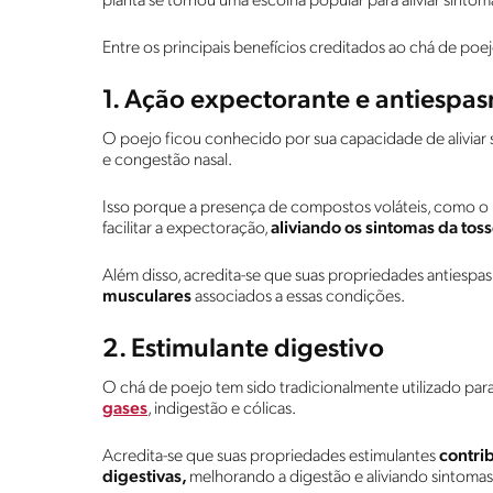
planta se tornou uma escolha popular para aliviar sinto
Entre os principais benefícios creditados ao chá de po
1. Ação expectorante e antiespa
O poejo ficou conhecido por sua capacidade de aliviar
e congestão nasal.
Isso porque a presença de compostos voláteis, como o m
facilitar a expectoração,
aliviando os sintomas da toss
Além disso, acredita-se que suas propriedades antiesp
musculares
associados a essas condições.
2. Estimulante digestivo
O chá de poejo tem sido tradicionalmente utilizado para 
gases
, indigestão e cólicas.
Acredita-se que suas propriedades estimulantes
contri
digestivas,
melhorando a digestão e aliviando sintomas