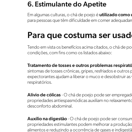
6. Estimulante do Apetite
Em algumas culturas, o chá de poejo é
utilizado como 
para pessoas que têm dificuldade em comer adequada
Para que costuma ser usad
Tendo em vista os benefícios acima citados, o chá de poe
condições, com fins como os listados abaixo:
Tratamento de tosses e outros problemas respirató
sintomas de tosses crônicas, gripes, resfriados e outros
expectorantes ajudam a liberar o muco e desobstruir as 
respiratórios.
Alívio de cólicas
- O chá de poejo pode ser empregado p
propriedades antiespasmódicas auxiliam no relaxamento 
desconforto abdominal.
Auxílio na digestão
- O chá de poejo pode ser consumid
propriedades estimulantes podem melhorar a produção d
alimentos e reduzindo a ocorrência de gases e indigestã