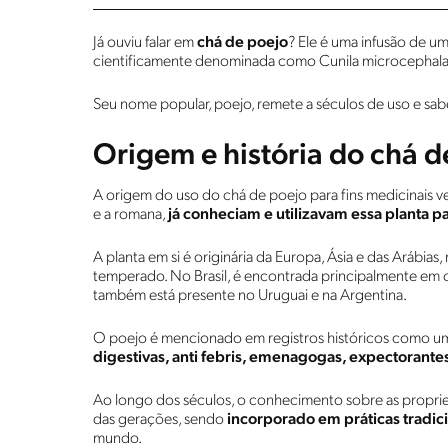
Já ouviu falar em
chá de poejo
? Ele é uma infusão de um
cientificamente denominada como Cunila microcephala
Seu nome popular, poejo, remete a séculos de uso e sabed
Origem e história do chá d
A origem do uso do chá de poejo para fins medicinais v
e a romana,
já conheciam e utilizavam essa planta p
A planta em si é originária da Europa, Ásia e das Arábias
temperado. No Brasil, é encontrada principalmente em 
também está presente no Uruguai e na Argentina.
O poejo é mencionado em registros históricos como u
digestivas, anti febris, emenagogas, expectorante
Ao longo dos séculos, o conhecimento sobre as propried
das gerações, sendo
incorporado em práticas tradic
mundo.