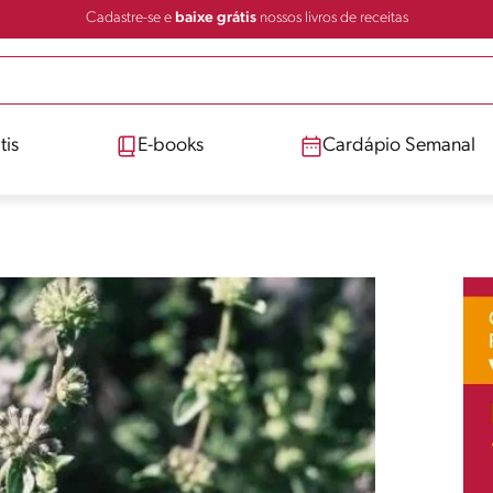
Cadastre-se e
baixe grátis
nossos livros de receitas
tis
E-books
Cardápio Semanal