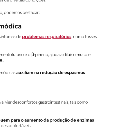
mas de diversas condições.
ejo, podemos destacar:
smódica
 sintomas de
problemas respiratórios
, como tosses
entofurano e o β-pineno, ajuda a diluir o muco e
e.
asmódicas
auxiliam na redução de espasmos
aliviar desconfortos gastrointestinais, tais como
buem para o aumento da produção de enzimas
 desconfortáveis.