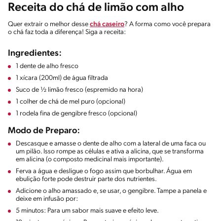
Receita do chá de limão com alho
Quer extrair o melhor desse
chá caseiro
? A forma como você prepara
o chá faz toda a diferença! Siga a receita:
Ingredientes:
1 dente de alho fresco
1 xícara (200ml) de água filtrada
Suco de ½ limão fresco (espremido na hora)
1 colher de chá de mel puro (opcional)
1 rodela fina de gengibre fresco (opcional)
Modo de Preparo:
Descasque e amasse o dente de alho com a lateral de uma faca ou
um pilão. Isso rompe as células e ativa a alicina, que se transforma
em alicina (o composto medicinal mais importante).
Ferva a água e desligue o fogo assim que borbulhar. Água em
ebulição forte pode destruir parte dos nutrientes.
Adicione o alho amassado e, se usar, o gengibre. Tampe a panela e
deixe em infusão por:
5 minutos: Para um sabor mais suave e efeito leve.