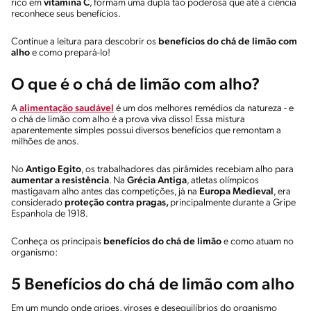
rico em
vitamina C
, formam uma dupla tão poderosa que até a ciência
reconhece seus benefícios.
Continue a leitura para descobrir os
benefícios do chá de limão com
alho
e como prepará-lo!
O que é o chá de limão com alho?
A
alimentação saudável
é um dos melhores remédios da natureza - e
o chá de limão com alho é a prova viva disso! Essa mistura
aparentemente simples possui diversos benefícios que remontam a
milhões de anos.
No
Antigo Egito
, os trabalhadores das pirâmides recebiam alho para
aumentar a resistência
. Na
Grécia Antiga
, atletas olímpicos
mastigavam alho antes das competições, já na
Europa Medieval
, era
considerado
proteção contra pragas,
principalmente durante a Gripe
Espanhola de 1918.
Conheça os principais
benefícios do chá de limão
e como atuam no
organismo:
5 Benefícios do chá de limão com alho
Em um mundo onde gripes, viroses e desequilíbrios do organismo