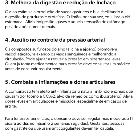
3. Melhora da digestão e redução de Inchaço
O alho estimula a produção de sucos gástricos e bile, facilitando a
digestão de gorduras e proteínas. O limão, por sua vez, equilibra o pH
estomacal. Alivia indigestão, gases e aquela sensação de estômago
pesado após comer demais.
4. Auxílio no controle da pressão arterial
Os compostos sulfurosos do alho (alicina e ajoeno) promovem
vasodilatação, relaxando os vasos sanguíneos e melhorando a
circulação. Pode ajudar a reduzir a pressão em hipertensos leves.
Quem já toma medicamentos para pressão deve consultar um médico
antes de consumir regularmente.
5. Combate a inflamações e dores articulares
A combinação tem efeito anti-inflamatório natural, inibindo enzimas que
causam dor (como a COX-2, alvo de remédios como ibuprofeno). Alivia
dores leves em articulações e músculos, especialmente em casos de
artrite.
Para ter esses benefícios, o consumo deve ser regular mas moderado (1
xícara ao dia, no máximo 2 semanas seguidas). Gestantes, pessoas
com gastrite ou que usam anticoagulantes devem ter cautela.