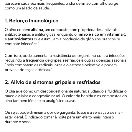
parecem cada vez mais frequentes, o chá de limão com alho surge
como um aliado da saúde.
1. Reforço Imunológico
O alho contém
alicina
, um composto com propriedades antivirais,
antibacterianas e antifúngicas, enquanto o
limão é rico em vitamina C
e
antioxidantes
que estimulam a produção de glóbulos brancos “e
combate infecções”.
Com isso, pode aumentar a resistência do organismo contra infecções,
reduzindo a frequência de gripes, resfriados e outras doenças sazonais,
“pois combatem os radicais livres e o estresse oxidativo e podem
prevenir doenças crônicas.”
2. Alívio de sintomas gripais e resfriados
O chá age como um descongestionante natural, ajudando a fluidificar o
muco e aliviar a congestão nasal. O calor da bebida e os compostos do
alho também têm efeito analgésico suave.
Ou seja, pode diminuir a dor de garganta, tosse e a sensação de mal-
estar geral. É indicado tomar à noite para um efeito mais intenso
durante o sono.