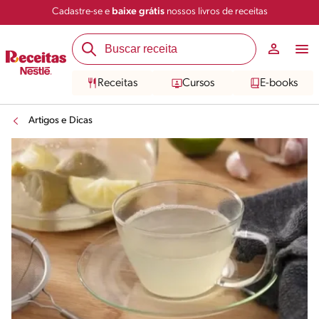
Cadastre-se e
baixe grátis
nossos livros de receitas
Receitas
Cursos
E-books
Artigos e Dicas