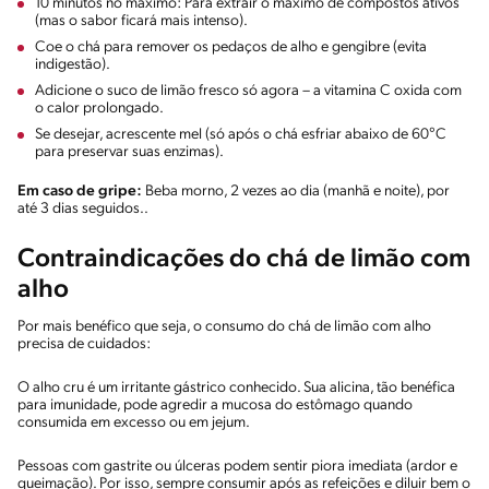
10 minutos no máximo: Para extrair o máximo de compostos ativos
(mas o sabor ficará mais intenso).
Coe o chá para remover os pedaços de alho e gengibre (evita
indigestão).
Adicione o suco de limão fresco só agora – a vitamina C oxida com
o calor prolongado.
Se desejar, acrescente mel (só após o chá esfriar abaixo de 60°C
para preservar suas enzimas).
Em caso de gripe:
Beba morno, 2 vezes ao dia (manhã e noite), por
até 3 dias seguidos..
Contraindicações do chá de limão com
alho
Por mais benéfico que seja, o consumo do chá de limão com alho
precisa de cuidados:
O alho cru é um irritante gástrico conhecido. Sua alicina, tão benéfica
para imunidade, pode agredir a mucosa do estômago quando
consumida em excesso ou em jejum.
Pessoas com gastrite ou úlceras podem sentir piora imediata (ardor e
queimação). Por isso, sempre consumir após as refeições e diluir bem o