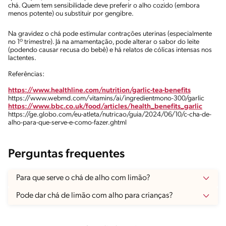
chá. Quem tem sensibilidade deve preferir o alho cozido (embora
menos potente) ou substituir por gengibre.
Na gravidez o chá pode estimular contrações uterinas (especialmente
no 1º trimestre). Já na amamentação, pode alterar o sabor do leite
(podendo causar recusa do bebê) e há relatos de cólicas intensas nos
lactentes.
Referências:
https://www.healthline.com/nutrition/garlic-tea-benefits
https://www.webmd.com/vitamins/ai/ingredientmono-300/garlic
https://www.bbc.co.uk/food/articles/health_benefits_garlic
https://ge.globo.com/eu-atleta/nutricao/guia/2024/06/10/c-cha-de-
alho-para-que-serve-e-como-fazer.ghtml
Perguntas frequentes
Para que serve o chá de alho com limão?
Pode dar chá de limão com alho para crianças?