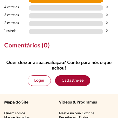
4 estrelas
0
3 estrelas
0
2 estrelas
0
1 estrela
0
Comentários (0)
Quer deixar a sua avaliação? Conte para nós o que
achou!
Login
Cadastre-se
Mapa do Site
Vídeos & Programas​
Quem somos
Nestlé na Sua Cozinha
Nossas Receitas
Receitas em Dobro