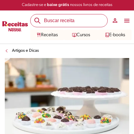
Cadastre-se e
baixe grátis
nossos livros de receitas
Receitas
Cursos
E-books
Artigos e Dicas