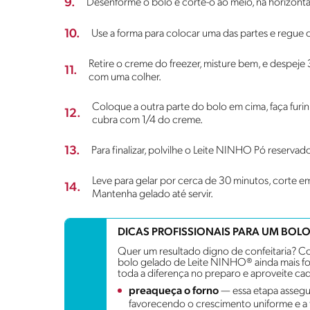
9.
Desenforme o bolo e corte-o ao meio, na horizonta
10.
Use a forma para colocar uma das partes e regue
Retire o creme do freezer, misture bem, e despej
11.
com uma colher.
Coloque a outra parte do bolo em cima, faça furi
12.
cubra com 1/4 do creme.
13.
Para finalizar, polvilhe o Leite NINHO Pó reservado
Leve para gelar por cerca de 30 minutos, corte 
14.
Mantenha gelado até servir.
DICAS PROFISSIONAIS PARA UM BOLO 
Quer um resultado digno de confeitaria? C
bolo gelado de Leite NINHO® ainda mais fo
toda a diferença no preparo e aproveite cad
preaqueça o forno
— essa etapa assegu
favorecendo o crescimento uniforme e a t