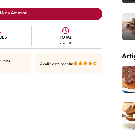
lé na Amazon
ÕES
TOTAL
0
130 min
Art
ao meu
Avalie esta receita