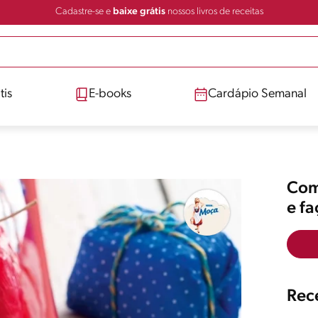
Cadastre-se e
baixe grátis
nossos livros de receitas
tis
E-books
Cardápio Semanal
Comp
e f
Rece