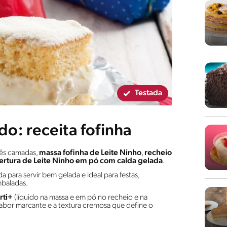
Testada
do: receita fofinha
ês camadas,
massa fofinha de Leite Ninho
,
recheio
ertura de Leite Ninho em pó com calda gelada
.
a para servir bem gelada e ideal para festas,
mbaladas.
rti+
(líquido na massa e em pó no recheio e na
sabor marcante e a textura cremosa que define o