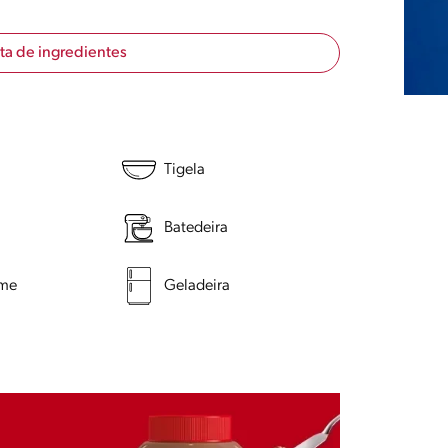
sta de ingredientes
Tigela
Batedeira
lme
Geladeira