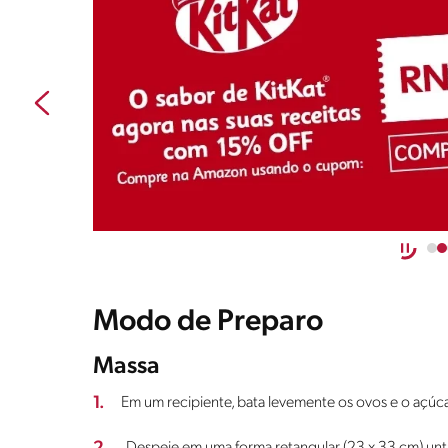
Modo de Preparo
Massa
1.
Em um recipiente, bata levemente os ovos e o açúca
Despeje em uma forma retangular (23 x 33 cm) unta