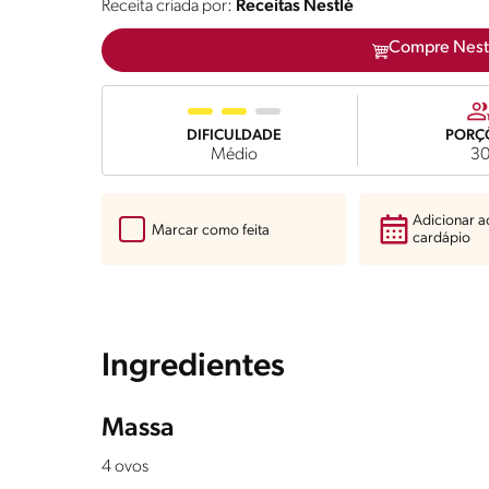
Receita criada por:
Receitas Nestlé
Compre Nest
DIFICULDADE
PORÇ
Médio
3
Adicionar 
Marcar como feita
cardápio
Ingredientes
Massa
4 ovos