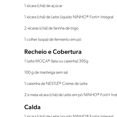
1 xícara (chá) de açúcar
1 xícara (chá) de Leite Líquido NINHO® Forti+ Integral
2 xícaras (chá) de farinha de trigo
1 colher (sopa) de fermento em pó
Recheio e Cobertura
1 Leite MOÇA® (lata ou caixinha) 395g
100 g de manteiga sem sal
1 caixinha de NESTLÉ® Creme de Leite
2 e meia xícara (chá) de Leite em pó NINHO® Forti+ In
Calda
1 xícara (chá) de Leite Líquido NINHO® Forti+ Integral