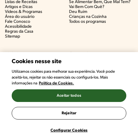
Listas de Receitas​
Se Alimentar Bem, Que Mal Tem?​
Artigos e Dicas​
Vai Bem Com Quê?​
Vídeos & Programas​
Deu Ruim​
Área do usuário
Crianças na Cozinha​
Fale Conosco
Todos os programas
Acessibilidade
Regras da Casa
Sitemap
Mais Acessadas
Categorias
Cookies nesse site
Pudim de Leite
Bolos
Utilizamos cookies para melhorar sua experiência. Você pode
Bolo de Cenoura
Sobremesas
#CHAMANUTRI
Bolo de Fubá Cremoso
Carnes Bovinas​
aceitá-los, rejeitar os não essenciais ou configurá-los. Mais
CONVERSE COM UMA NUTRICIONISTA E
Mousse de Maracujá
Frango & Aves​
informações na
Política de Cookies.
TIRE AS SUAS DÚVIDAS
(É DE GRAÇA!)
Fricassê de Frango
Macarrão & Pasta​
Bolo de Laranja
Pães & Tortas​
Aceitar todos
Molho Branco
Peixes
Brigadeiro
Todas as Categorias
Rejeitar
Configurar Cookies