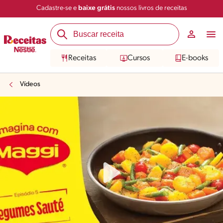
Cadastre-se e
baixe grátis
nossos livros de receitas
Receitas
Cursos
E-books
Vídeos