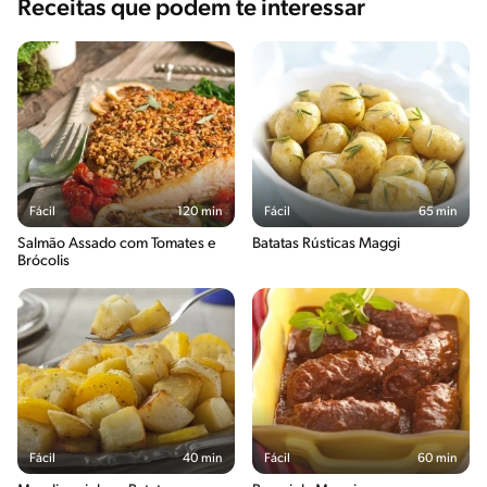
Receitas que podem te interessar
Fácil
120 min
Fácil
65 min
Salmão Assado com Tomates e
Batatas Rústicas Maggi
Brócolis
Fácil
40 min
Fácil
60 min