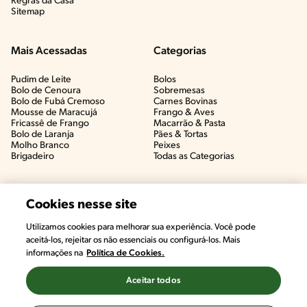
Regras da Casa
Sitemap
Mais Acessadas
Categorias
Pudim de Leite
Bolos
Bolo de Cenoura
Sobremesas
Bolo de Fubá Cremoso
Carnes Bovinas​
Mousse de Maracujá
Frango & Aves​
Fricassê de Frango
Macarrão & Pasta​
Bolo de Laranja
Pães & Tortas​
Molho Branco
Peixes
Brigadeiro
Todas as Categorias
Cookies nesse site
Utilizamos cookies para melhorar sua experiência. Você pode
aceitá-los, rejeitar os não essenciais ou configurá-los. Mais
informações na
Política de Cookies.
Aceitar todos
©2022, Nestlé. Marcas registradas por Societé des Produits Nestlé,