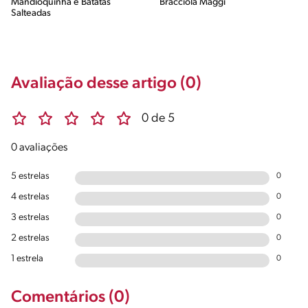
Mandioquinha e Batatas
Bracciola Maggi
Salteadas
Avaliação desse artigo (0)
0 de 5
0 avaliações
5 estrelas
0
4 estrelas
0
3 estrelas
0
2 estrelas
0
1 estrela
0
Comentários (0)