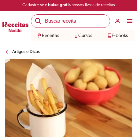
Cadastre-se e
baixe grátis
nossos livros de receitas
Receitas
Cursos
E-books
Artigos e Dicas