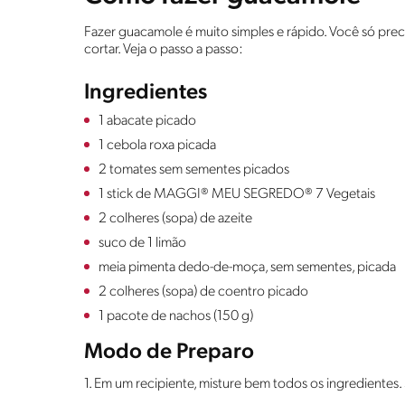
Fazer guacamole é muito simples e rápido. Você só preci
cortar. Veja o passo a passo:
Ingredientes
1 abacate picado
1 cebola roxa picada
2 tomates sem sementes picados
1 stick de MAGGI® MEU SEGREDO® 7 Vegetais
2 colheres (sopa) de azeite
suco de 1 limão
meia pimenta dedo-de-moça, sem sementes, picada
2 colheres (sopa) de coentro picado
1 pacote de nachos (150 g)
Modo de Preparo
1. Em um recipiente, misture bem todos os ingredientes.