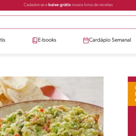
Cadastre-se e
baixe grátis
nossos livros de receitas
tis
E-books
Cardápio Semanal