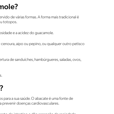
mole?
vido de várias formas. A forma mais tradicional é
ou totopos.
mosidade e a acidez do guacamole.
de cenoura, aipo ou pepino, ou qualquer outro petisco
ura de sanduíches, hambúrgueres, saladas, ovos,
s.
?
ios para a sua saúde. O abacate é uma fonte de
 a prevenir doenças cardiovasculares.