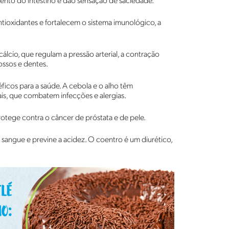
ento do intestino e dão sensação de saciedade.
ntioxidantes e fortalecem o sistema imunológico, a
lcio, que regulam a pressão arterial, a contração
ossos e dentes.
cos para a saúde. A cebola e o alho têm
rais, que combatem infecções e alergias.
tege contra o câncer de próstata e de pele.
do sangue e previne a acidez. O coentro é um diurético,