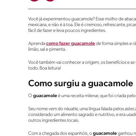
Você já experimentou guacamole? Esse molho de abacate
mexicana, e não é à toa. Ele é cremoso, refrescante, pi
fácil de fazer e leva poucos ingredientes.
Aprenda
como fazer guacamole
de forma simples e rá
limão, sal e pimenta.
Você também vai conhecer a origem, os benefícios e a
todo. Boa leitura!
Como surgiu a guacamole
O
guacamole
é uma receita milenar, que foi criada pe
Seu nome vem do náuatle, uma língua falada pelos asteca
considerado um alimento sagrado e nutritivo, e era usa
outros ingredientes locais.
Com a chegada dos espanhóis, o
guacamole
ganhou no