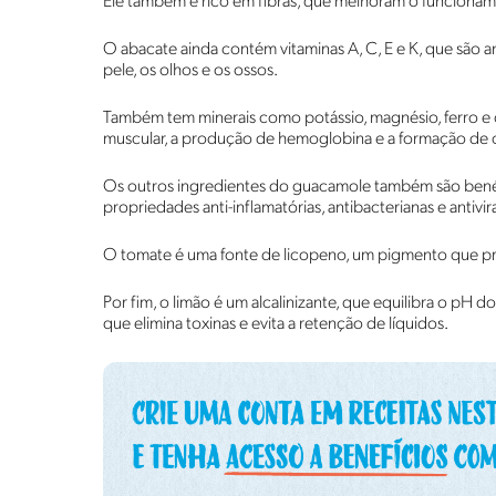
Ele também é rico em fibras, que melhoram o funcionam
O abacate ainda contém vitaminas A, C, E e K, que são a
pele, os olhos e os ossos.
Também tem minerais como potássio, magnésio, ferro e cá
muscular, a produção de hemoglobina e a formação de 
Os outros ingredientes do guacamole também são benéfi
propriedades anti-inflamatórias, antibacterianas e antivi
O tomate é uma fonte de licopeno, um pigmento que pro
Por fim, o limão é um alcalinizante, que equilibra o pH 
que elimina toxinas e evita a retenção de líquidos.