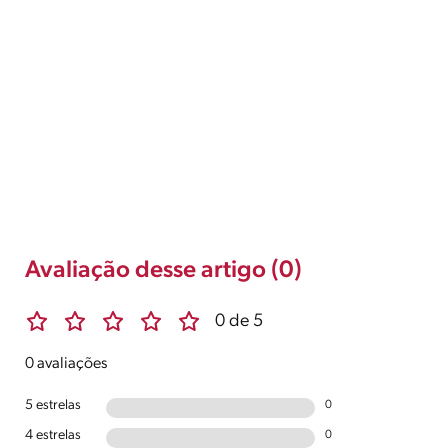
Avaliação desse artigo (0)
0 de 5
0 avaliações
5 estrelas
0
4 estrelas
0