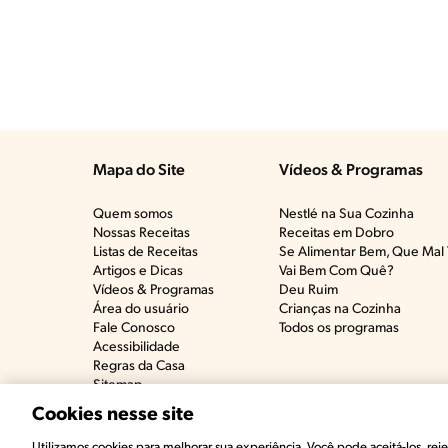
Mapa do Site
Vídeos & Programas​
Quem somos
Nestlé na Sua Cozinha
Nossas Receitas
Receitas em Dobro
Listas de Receitas​
Se Alimentar Bem, Que Mal 
Artigos e Dicas​
Vai Bem Com Quê?​
Vídeos & Programas​
Deu Ruim​
Área do usuário
Crianças na Cozinha​
Fale Conosco
Todos os programas
Acessibilidade
Regras da Casa
Sitemap
Cookies nesse site
©2022, Nestlé. Marcas registradas por Societé 
Utilizamos cookies para melhorar sua experiência. Você pode aceitá-los, rejei