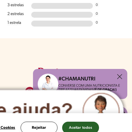
3 estrelas
0
2 estrelas
0
1 estrela
0
#CHAMANUTRI
CONVERSE COM UMA NUTRICIONISTA E
TIRE AS SUAS DÚVIDAS
(É DE GRAÇA!)
 Cookies
Rejeitar
Aceitar todos
a de Privacidade
Configurações de Cookies