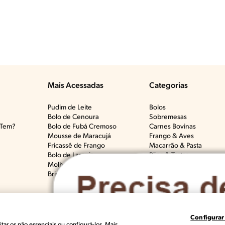
Mais Acessadas
Categorias
Pudim de Leite
Bolos
Bolo de Cenoura
Sobremesas
Tem?​
Bolo de Fubá Cremoso
Carnes Bovinas​
Mousse de Maracujá
Frango & Aves​
Fricassê de Frango
Macarrão & Pasta​
Bolo de Laranja
Pães & Tortas​
Molho Branco
Peixes
Brigadeiro
Todas as Categorias
Configurar
des Produits Nestlé, S.A. Vevey (Suiza)
Termos e Condições
Polític
tar os não essenciais ou configurá-los. Mais