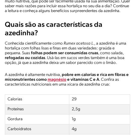
muito nutritiva, que pode ser facilmente usada na sua alimentação. Quer
saber mais razões para incluir essa hortaliça no seu dia a dia? Continue
a leitura e conheça alguns benefícios surpreendentes da azedinha.
Quais são as características da
azedinha?
Conhecida cientificamente como
Rumex acetosa L.,
a azedinha é uma
hortaliça com folhas lisas e finas em duas variedades: graúda e
pequena. Suas
folhas podem ser consumidas cruas
, como salada,
refogadas ou cozidas
. Usá-las em sucos verdes também é uma boa
opção, já que a azedinha deixa um sabor parecido com o limão.
A azedinha é altamente nutritiva,
pobre em calorias e rica em fibras e
micronutrientes como
magnésio
e vitaminas C e A
. Confira as
características nutricionais em uma xícara de azedinha crua:
Calorias
29
Proteínas
2,5g
Gordura
1g
Carboidratos
4g