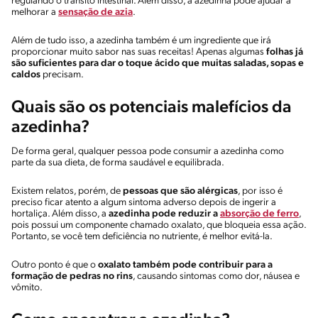
regulando o trânsito intestinal. Além disso, a azedinha pode ajudar a
melhorar a
sensação de azia
.
Além de tudo isso, a azedinha também é um ingrediente que irá
proporcionar muito sabor nas suas receitas! Apenas algumas
folhas já
são suficientes para dar o toque ácido que muitas saladas, sopas e
caldos
precisam.
Quais são os potenciais malefícios da
azedinha?
De forma geral, qualquer pessoa pode consumir a azedinha como
parte da sua dieta, de forma saudável e equilibrada.
Existem relatos, porém, de
pessoas que são alérgicas
, por isso é
preciso ficar atento a algum sintoma adverso depois de ingerir a
hortaliça. Além disso, a
azedinha pode reduzir a
absorção de ferro
,
pois possui um componente chamado oxalato, que bloqueia essa ação.
Portanto, se você tem deficiência no nutriente, é melhor evitá-la.
Outro ponto é que o
oxalato também pode contribuir para a
formação de pedras no rins
, causando sintomas como dor, náusea e
vômito.