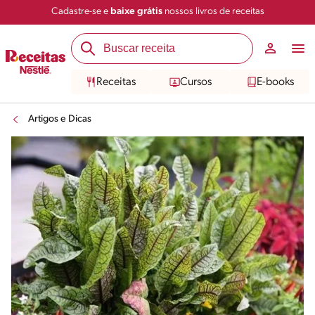
Cadastre-se e
baixe grátis
nossos livros de receitas
Receitas
Cursos
E-books
Artigos e Dicas