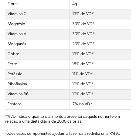
Fibras
4g
Vitamina C
71% do VD*
Magnésio
33% do VD*
Vitamina A
30% do VD*
Manganês
20% do VD*
Cobre
19% do VD*
Ferro
18% do VD*
Potássio
11% do VD*
Riboflavina
10% do VD*
Vitamina B6
10% do VD*
Fósforo
7% do VD*
*%VD indica o quanto o alimento apresenta daquele nutriente em
relação a uma dieta diária de 2000 calorias.
Todos esses componentes ajudam a fazer da azedinha uma PANC