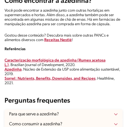
Como encontrar a azedinha?
Você pode encontrar a azedinha junto com outras hortaliças em
supermercados e hortas. Além disso, a azedinha também pode ser
encontrada em algumas misturas de chá de ervas. Há em farmácias de
manipulação azedinha para ser comprada em forma de cápsula.
Gostou desse conteúdo? Descubra mais sobre outras PANCs e
alimentos diversos com
Receitas Nestlé
!
Referências
Caracterização morfológica de azedinha (Rumex acetosa
L.)
. Brazilian Journal of Development, 2020.
Azedinha
. Núcleo de Extensão da USP sobre alimentação sustentável,
2019.
Sorrel: Nutrients, Benefits, Downsides, and Recipes
. Healthline,
2021.
Perguntas frequentes
Para que serve a azedinha?
Como consumir a azedinha?