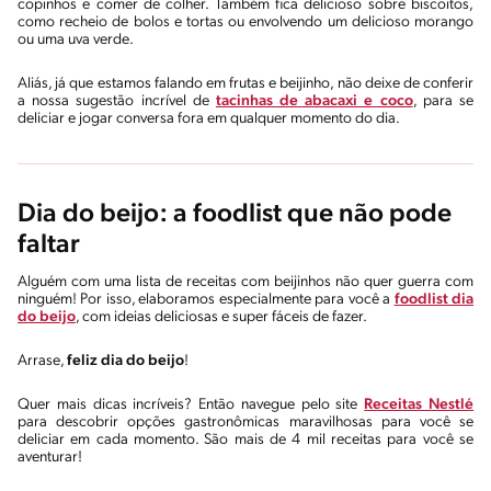
copinhos e comer de colher. Também fica delicioso sobre biscoitos,
como recheio de bolos e tortas ou envolvendo um delicioso morango
ou uma uva verde.
Aliás, já que estamos falando em frutas e beijinho, não deixe de conferir
a nossa sugestão incrível de
tacinhas de abacaxi e coco
, para se
deliciar e jogar conversa fora em qualquer momento do dia.
Dia do beijo: a foodlist que não pode
faltar
Alguém com uma lista de receitas com beijinhos não quer guerra com
ninguém! Por isso, elaboramos especialmente para você a
foodlist dia
do beijo
, com ideias deliciosas e super fáceis de fazer.
Arrase,
feliz dia do beijo
!
Quer mais dicas incríveis? Então navegue pelo site
Receitas Nestlé
para descobrir opções gastronômicas maravilhosas para você se
deliciar em cada momento. São mais de 4 mil receitas para você se
aventurar!