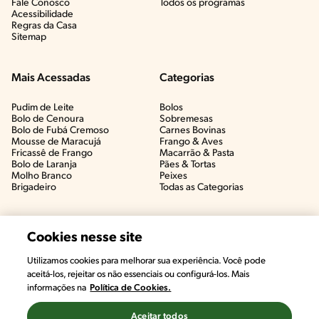
Fale Conosco
Todos os programas
Acessibilidade
Regras da Casa
Sitemap
Mais Acessadas
Categorias
Pudim de Leite
Bolos
Bolo de Cenoura
Sobremesas
Bolo de Fubá Cremoso
Carnes Bovinas​
Mousse de Maracujá
Frango & Aves​
Fricassê de Frango
Macarrão & Pasta​
Bolo de Laranja
Pães & Tortas​
Molho Branco
Peixes
Brigadeiro
Todas as Categorias
Cookies nesse site
Utilizamos cookies para melhorar sua experiência. Você pode
#CHAMANUTRI
aceitá-los, rejeitar os não essenciais ou configurá-los. Mais
CONVERSE COM UMA NUTRICIONISTA E
informações na
Política de Cookies.
TIRE AS SUAS DÚVIDAS
(É DE GRAÇA!)
Aceitar todos