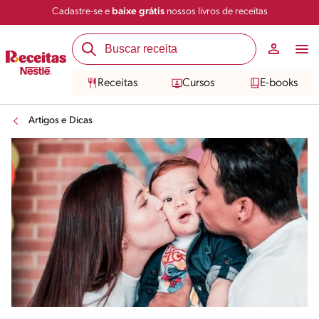
Cadastre-se e
baixe grátis
nossos livros de receitas
Receitas
Cursos
E-books
Artigos e Dicas