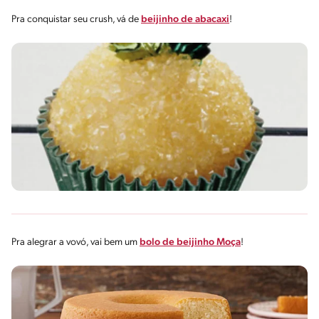
Pra conquistar seu crush, vá de
beijinho de abacaxi
!
Pra alegrar a vovó, vai bem um
bolo de beijinho Moça
!