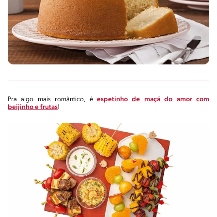
Pra algo mais romântico, é
espetinho de maçã do amor com
beijinho e frutas
!