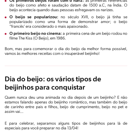
Os primeiros beijos foram com o nariz:
as primeiras referências
do beijo como afeto e saudação datam de 1500 a.C, na Índia. O
beijo acontecia quando duas pessoas esfregavam os narizes.
O beijo se popularizou:
no século XVII, o beijo já tinha se
popularizado como uma forma de demonstrar amor; o beijo
“francês’ era considerado o mais apaixonado.
O primeiro beijo no cinema:
a primeira cena de um beijo rodou no
filme The Kiss (O Beijo), em 1986.
Bom, mas para comemorar o dia do beijo da melhor forma possível,
vamos às melhores receitas com o insuperável beijinho!
Dia do beijo: os vários tipos de
beijinhos para conquistar
Quem nunca deu uma animada no dia depois de um beijinho? E não
estamos falando apenas do beijinho romântico, mas também do beijo
de carinho entre pais e filhos, beijo de cumprimento, beijo no pet e
assim vai…
E para celebrar, separamos alguns tipos de beijinhos para lá de
especiais para você preparar no dia 13/04!