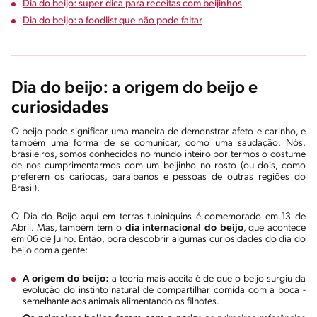
Dia do beijo: super dica para receitas com beijinhos
Dia do beijo: a foodlist que não pode faltar
Dia do beijo: a origem do beijo e
curiosidades
O beijo pode significar uma maneira de demonstrar afeto e carinho, e
também uma forma de se comunicar, como uma saudação. Nós,
brasileiros, somos conhecidos no mundo inteiro por termos o costume
de nos cumprimentarmos com um beijinho no rosto (ou dois, como
preferem os cariocas, paraibanos e pessoas de outras regiões do
Brasil).
O Dia do Beijo aqui em terras tupiniquins é comemorado em 13 de
Abril. Mas, também tem o
dia internacional do beijo
, que acontece
em 06 de Julho. Então, bora descobrir algumas curiosidades do dia do
beijo com a gente:
A origem do beijo:
a teoria mais aceita é de que o beijo surgiu da
evolução do instinto natural de compartilhar comida com a boca -
semelhante aos animais alimentando os filhotes.