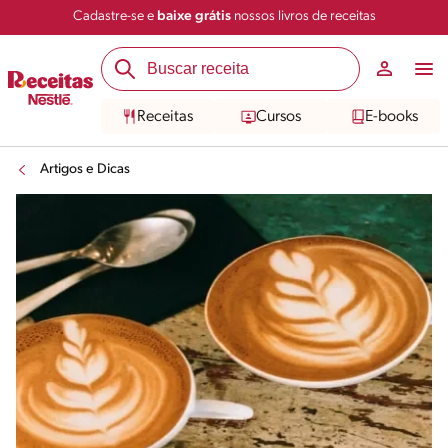
Cadastre-se e
baixe grátis
nossos livros de receitas
Receitas
Cursos
E-books
Artigos e Dicas