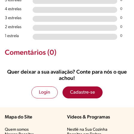
5 estrelas
0
4 estrelas
0
3 estrelas
0
2 estrelas
0
1 estrela
0
Comentários (0)
Quer deixar a sua avaliação? Conte para nós o que
achou!
Login
Cadastre-se
Mapa do Site
Vídeos & Programas​
Quem somos
Nestlé na Sua Cozinha