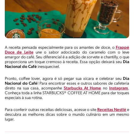
A receita pensada especialmente para os amantes de doce, o
Frappé
Doce de Leite
une o sabor adocicado do caramelo com o leve
amargor do café. Seu diferencial é a adição de sorvete e chantilly, o que
proporciona um toque cremoso à receita. Essa opção deixará seu
Dia
Nacional do Café
inesquecível.
Pronto,
coffee lover
, agora é só pegar sua xícara e celebrar seu
Dia
Nacional do Café
! Para encontrar esses e outros sabores de cafeteria
direto na sua casa, acompanhe
Starbucks At Home
no
Instagram
.
Conheça toda a linha STARBUCKS® COFFEE AT HOME para dar toques
especiais à sua rotina.
Para conferir outras receitas deliciosas, acesse o site
Receitas Nestlé
e
descubra as melhores dicas sobre o mundo culinário em um mesmo
lugar.