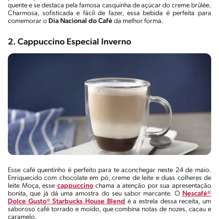
quente e se destaca pela famosa casquinha de açúcar do creme brûlée.
Charmosa, sofisticada e fácil de fazer, essa bebida é perfeita para
comemorar o
Dia Nacional do Café
da melhor forma.
2. Cappuccino Especial Inverno
Esse café quentinho é perfeito para te aconchegar neste 24 de maio.
Enriquecido com chocolate em pó, creme de leite e duas colheres de
leite Moça, esse
cappuccino
chama a atenção por sua apresentação
bonita, que já dá uma amostra do seu sabor marcante. O
Nescafé®
Dolce Gusto® Starbucks House Blend
é a estrela dessa receita, um
saboroso café torrado e moído, que combina notas de nozes, cacau e
caramelo.