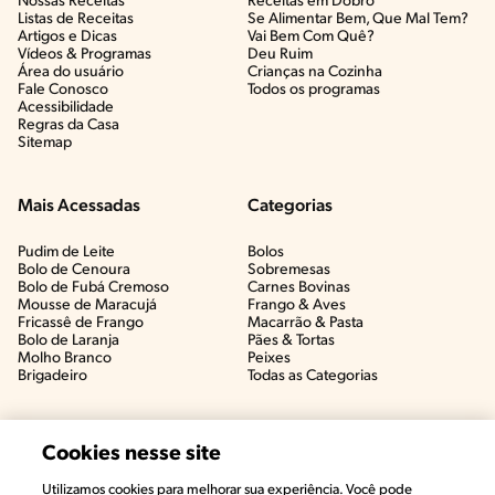
Nossas Receitas
Receitas em Dobro
Listas de Receitas​
Se Alimentar Bem, Que Mal Tem?​
Artigos e Dicas​
Vai Bem Com Quê?​
Vídeos & Programas​
Deu Ruim​
Área do usuário
Crianças na Cozinha​
Fale Conosco
Todos os programas
Acessibilidade
Regras da Casa
Sitemap
Mais Acessadas
Categorias
Pudim de Leite
Bolos
Bolo de Cenoura
Sobremesas
Bolo de Fubá Cremoso
Carnes Bovinas​
Mousse de Maracujá
Frango & Aves​
Fricassê de Frango
Macarrão & Pasta​
Bolo de Laranja
Pães & Tortas​
Molho Branco
Peixes
Brigadeiro
Todas as Categorias
Cookies nesse site
Utilizamos cookies para melhorar sua experiência. Você pode