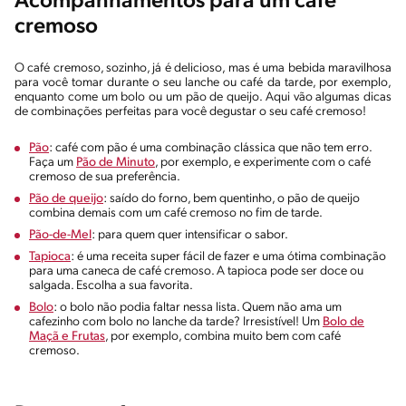
Acompanhamentos para um café
cremoso
O café cremoso, sozinho, já é delicioso, mas é uma bebida maravilhosa
para você tomar durante o seu lanche ou café da tarde, por exemplo,
enquanto come um bolo ou um pão de queijo. Aqui vão algumas dicas
de combinações perfeitas para você degustar o seu café cremoso!
Pão
: café com pão é uma combinação clássica que não tem erro.
Faça um
Pão de Minuto
, por exemplo, e experimente com o café
cremoso de sua preferência.
Pão de queijo
: saído do forno, bem quentinho, o pão de queijo
combina demais com um café cremoso no fim de tarde.
Pão-de-Mel
: para quem quer intensificar o sabor.
Tapioca
: é uma receita super fácil de fazer e uma ótima combinação
para uma caneca de café cremoso. A tapioca pode ser doce ou
salgada. Escolha a sua favorita.
Bolo
: o bolo não podia faltar nessa lista. Quem não ama um
cafezinho com bolo no lanche da tarde? Irresistível! Um
Bolo de
Maçã e Frutas
, por exemplo, combina muito bem com café
cremoso.