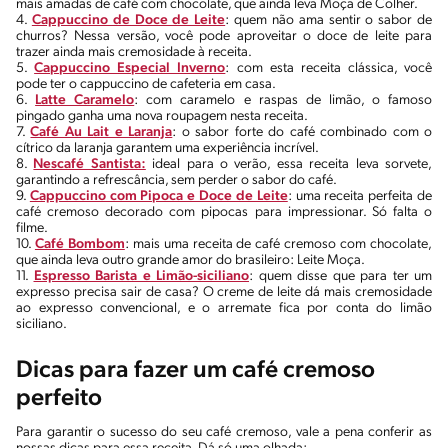
mais amadas de café com chocolate, que ainda leva Moça de Colher.
4.
Cappuccino de Doce de Leite
: quem não ama sentir o sabor de
churros? Nessa versão, você pode aproveitar o doce de leite para
trazer ainda mais cremosidade à receita.
5.
Cappuccino Especial Inverno
: com esta receita clássica, você
pode ter o cappuccino de cafeteria em casa.
6.
Latte Caramelo
: com caramelo e raspas de limão, o famoso
pingado ganha uma nova roupagem nesta receita.
7.
Café Au Lait e Laranja
: o sabor forte do café combinado com o
cítrico da laranja garantem uma experiência incrível.
8.
Nescafé Santista:
ideal para o verão, essa receita leva sorvete,
garantindo a refrescância, sem perder o sabor do café.
9.
Cappuccino com Pipoca e Doce de Leite
: uma receita perfeita de
café cremoso decorado com pipocas para impressionar. Só falta o
filme.
10.
Café Bombom
: mais uma receita de café cremoso com chocolate,
que ainda leva outro grande amor do brasileiro: Leite Moça.
11.
Espresso Barista e Limão-siciliano
: quem disse que para ter um
expresso precisa sair de casa? O creme de leite dá mais cremosidade
ao expresso convencional, e o arremate fica por conta do limão
siciliano.
Dicas para fazer um café cremoso
perfeito
Para garantir o sucesso do seu café cremoso, vale a pena conferir as