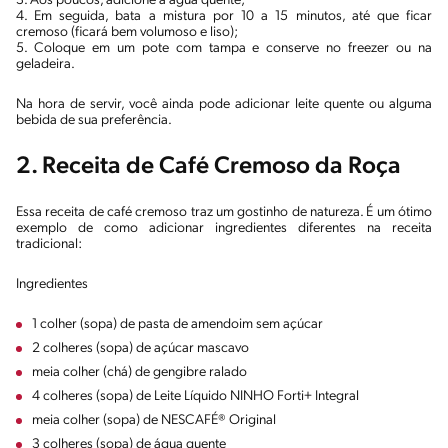
3. Aos poucos, adicione a água quente;
4. Em seguida, bata a mistura por 10 a 15 minutos, até que ficar
cremoso (ficará bem volumoso e liso);
5. Coloque em um pote com tampa e conserve no freezer ou na
geladeira.
Na hora de servir, você ainda pode adicionar leite quente ou alguma
bebida de sua preferência.
2.
Receita de Café Cremoso da Roça
Essa receita de café cremoso traz um gostinho de natureza. É um ótimo
exemplo de como adicionar ingredientes diferentes na receita
tradicional:
Ingredientes
1 colher (sopa) de pasta de amendoim sem açúcar
2 colheres (sopa) de açúcar mascavo
meia colher (chá) de gengibre ralado
4 colheres (sopa) de Leite Líquido NINHO Forti+ Integral
meia colher (sopa) de NESCAFÉ® Original
3 colheres (sopa) de água quente