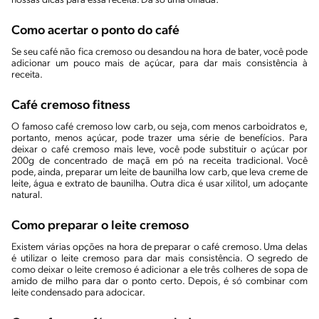
nossas dicas para essa receita. Dá só uma olhada:
Como acertar o ponto do café
Se seu café não fica cremoso ou desandou na hora de bater, você pode
adicionar um pouco mais de açúcar, para dar mais consistência à
receita.
Café cremoso fitness
O famoso café cremoso low carb, ou seja, com menos carboidratos e,
portanto, menos açúcar, pode trazer uma série de benefícios. Para
deixar o café cremoso mais leve, você pode substituir o açúcar por
200g de concentrado de maçã em pó na receita tradicional. Você
pode, ainda, preparar um leite de baunilha low carb, que leva creme de
leite, água e extrato de baunilha. Outra dica é usar xilitol, um adoçante
natural.
Como preparar o leite cremoso
Existem várias opções na hora de preparar o café cremoso. Uma delas
é utilizar o leite cremoso para dar mais consistência. O segredo de
como deixar o leite cremoso é adicionar a ele três colheres de sopa de
amido de milho para dar o ponto certo. Depois, é só combinar com
leite condensado para adocicar.