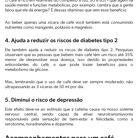
O café é rico em vitaminas do complexo B (B2, B3 e B5) – que agem na
saúde mental e funções metabólicas, por exemplo. Lembra que a gente
falou que ele dá energia? É dessas vitaminas que vem esse benefício.
Ao beber apenas uma xícara de café você também está consumindo
nutrientes como manganês, potássio e magnésio.
4. Ajuda a reduzir os riscos de diabetes tipo 2
Ele também ajuda a reduzir os riscos de diabetes tipo 2. Pesquisas
observam que as pessoas que bebem mais café têm um risco até 35%
menor de desenvolver essa doença, isso devido às propriedades
antioxidantes do café, o que pode trazer benefícios para o
metabolismo da glicose.
Mas, lembrando que o uso de café deve ser sempre moderado, não
ultrapassando as 3 xícaras de 50 ml por dia.
5. Diminui o risco de depressão
Este efeito deve-se ao estímulo que a cafeína causa no nosso sistema
nervoso central, sendo capaz de ativar neurotransmissores
responsáveis pela sensação de bem-estar e felicidade, como a
serotonina, noradrenalina e dopamina.