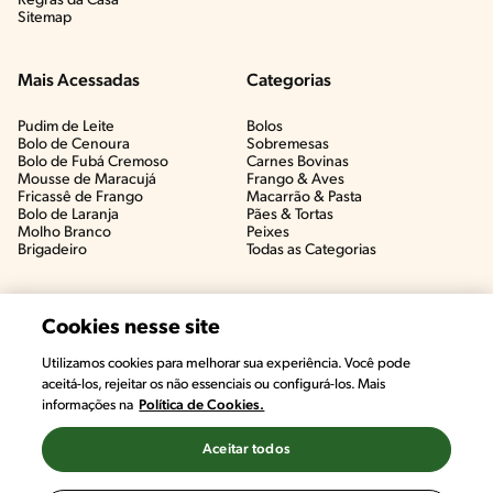
Regras da Casa
Sitemap
Mais Acessadas
Categorias
Pudim de Leite
Bolos
Bolo de Cenoura
Sobremesas
Bolo de Fubá Cremoso
Carnes Bovinas​
Mousse de Maracujá
Frango & Aves​
Fricassê de Frango
Macarrão & Pasta​
Bolo de Laranja
Pães & Tortas​
Molho Branco
Peixes
Brigadeiro
Todas as Categorias
Cookies nesse site
Utilizamos cookies para melhorar sua experiência. Você pode
#CHAMANUTRI
aceitá-los, rejeitar os não essenciais ou configurá-los. Mais
CONVERSE COM UMA NUTRICIONISTA E
informações na
Política de Cookies.
TIRE AS SUAS DÚVIDAS
(É DE GRAÇA!)
Aceitar todos
©2022, Nestlé. Marcas registradas por Societé des Produits Nestlé,