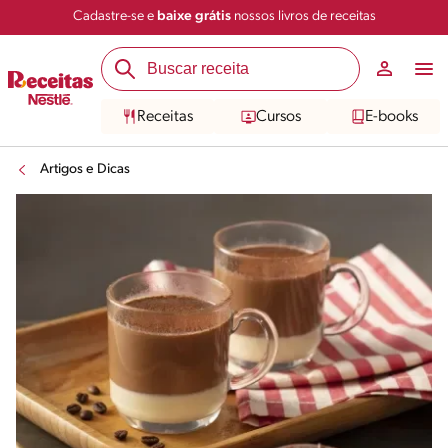
Cadastre-se e
baixe grátis
nossos livros de receitas
Receitas
Cursos
E-books
Artigos e Dicas