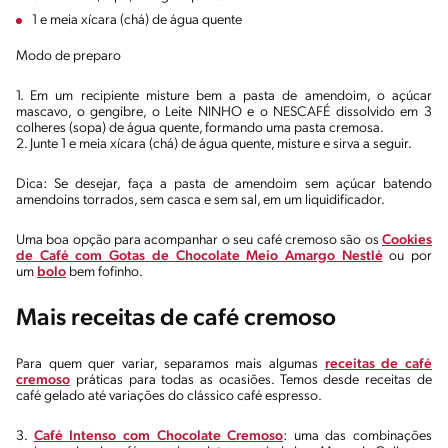
1 e meia xícara (chá) de água quente
Modo de preparo
1. Em um recipiente misture bem a pasta de amendoim, o açúcar
mascavo, o gengibre, o Leite NINHO e o NESCAFÉ dissolvido em 3
colheres (sopa) de água quente, formando uma pasta cremosa.
2. Junte 1 e meia xícara (chá) de água quente, misture e sirva a seguir.
Dica: Se desejar, faça a pasta de amendoim sem açúcar batendo
amendoins torrados, sem casca e sem sal, em um liquidificador.
Uma boa opção para acompanhar o seu café cremoso são os
Cookies
de Café com Gotas de Chocolate Meio Amargo Nestlé
ou por
um
bolo
bem fofinho.
Mais receitas de café cremoso
Para quem quer variar, separamos mais algumas
receitas de café
cremoso
práticas para todas as ocasiões. Temos desde receitas de
café gelado até variações do clássico café espresso.
3.
Café Intenso com Chocolate Cremoso
: uma das combinações