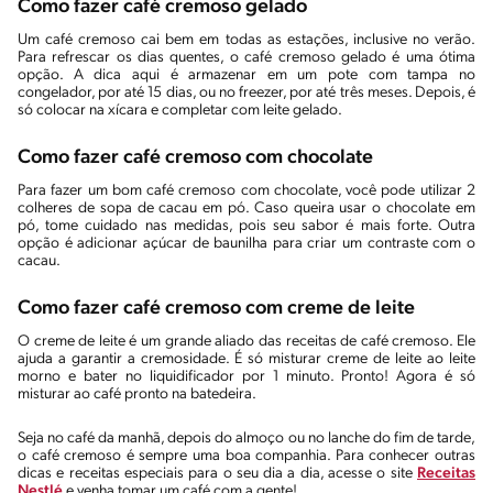
Como fazer café cremoso gelado
Um café cremoso cai bem em todas as estações, inclusive no verão.
Para refrescar os dias quentes, o café cremoso gelado é uma ótima
opção. A dica aqui é armazenar em um pote com tampa no
congelador, por até 15 dias, ou no freezer, por até três meses. Depois, é
só colocar na xícara e completar com leite gelado.
Como fazer café cremoso com chocolate
Para fazer um bom café cremoso com chocolate, você pode utilizar 2
colheres de sopa de cacau em pó. Caso queira usar o chocolate em
pó, tome cuidado nas medidas, pois seu sabor é mais forte. Outra
opção é adicionar açúcar de baunilha para criar um contraste com o
cacau.
Como fazer café cremoso com creme de leite
O creme de leite é um grande aliado das receitas de café cremoso. Ele
ajuda a garantir a cremosidade. É só misturar creme de leite ao leite
morno e bater no liquidificador por 1 minuto. Pronto! Agora é só
misturar ao café pronto na batedeira.
Seja no café da manhã, depois do almoço ou no lanche do fim de tarde,
o café cremoso é sempre uma boa companhia. Para conhecer outras
dicas e receitas especiais para o seu dia a dia, acesse o site
Receitas
Nestlé
e venha tomar um café com a gente!