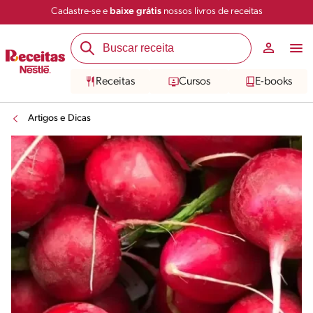
Cadastre-se e
baixe grátis
nossos livros de receitas
Receitas
Cursos
E-books
Artigos e Dicas