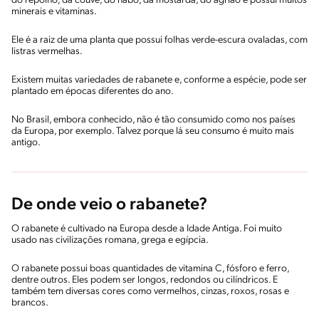
do repolho, da couve, do nabo, da mostarda, do agrião e possui muitos
minerais e vitaminas.
Ele é a raiz de uma planta que possui folhas verde-escura ovaladas, com
listras vermelhas.
Existem muitas variedades de rabanete e, conforme a espécie, pode ser
plantado em épocas diferentes do ano.
No Brasil, embora conhecido, não é tão consumido como nos países
da Europa, por exemplo. Talvez porque lá seu consumo é muito mais
antigo.
De onde veio o rabanete?
O rabanete é cultivado na Europa desde a Idade Antiga. Foi muito
usado nas civilizações romana, grega e egípcia.
O rabanete possui boas quantidades de vitamina C, fósforo e ferro,
dentre outros. Eles podem ser longos, redondos ou cilíndricos. E
também tem diversas cores como vermelhos, cinzas, roxos, rosas e
brancos.