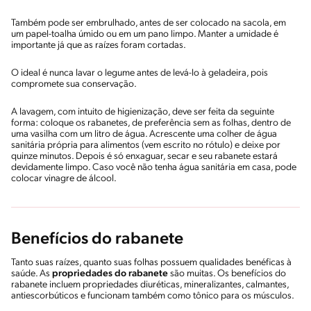
Também pode ser embrulhado, antes de ser colocado na sacola, em
um papel-toalha úmido ou em um pano limpo. Manter a umidade é
importante já que as raízes foram cortadas.
O ideal é nunca lavar o legume antes de levá-lo à geladeira, pois
compromete sua conservação.
A lavagem, com intuito de higienização, deve ser feita da seguinte
forma: coloque os rabanetes, de preferência sem as folhas, dentro de
uma vasilha com um litro de água. Acrescente uma colher de água
sanitária própria para alimentos (vem escrito no rótulo) e deixe por
quinze minutos. Depois é só enxaguar, secar e seu rabanete estará
devidamente limpo. Caso você não tenha água sanitária em casa, pode
colocar vinagre de álcool.
Benefícios do rabanete
Tanto suas raízes, quanto suas folhas possuem qualidades benéficas à
saúde. As
propriedades do rabanete
são muitas. Os benefícios do
rabanete incluem propriedades diuréticas, mineralizantes, calmantes,
antiescorbúticos e funcionam também como tônico para os músculos.