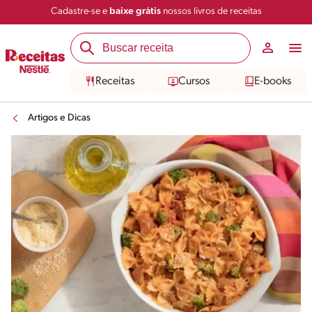
Cadastre-se e
baixe grátis
nossos livros de receitas
Receitas
Cursos
E-books
Artigos e Dicas