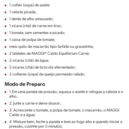
1 colher (sopa) de azeite
1 cebola picada;
1 dente de alho amassado;
1 xícara (chá) de carne em tiras;
1 tomate, sem sementes e picado;
1 caixa de polpa de tomate;
meio quilo de macarrão tipo farfalle ou gravatinha;
2 tabletes de MAGGI® Caldo Equilibrium Carne;
2 xícaras (chá) de água;
2 xícaras (chá) de brócolis aferventado;
2 colheres (sopa) de queijo parmesão ralado.
Modo de Preparo
1. Em uma panela de pressão, aqueça o azeite e refogue a cebola e o
alho;
2. Junte a carne e deixe dourar;
3. Acrescente o tomate, a polpa de tomate, o macarrão, o MAGGI
Caldo e a água;
4. Misture bem, feche a panela e leve ao fogo alto e quando iniciar a
pressão, cozinhe por 5 minutos;