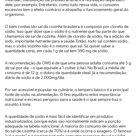
muscular, manutenção da pressão arterial e a hidratação dependem
dele, por exemplo. Entretanto, como tudo nessa vida, o consumo
excessivo tem o efeito contrário e atrapalha o funcionamento geral do
organismo.
O bem conhecido sal da cozinha brasileira é composto por cloreto de
sódio. Isso quer dizer que o sódio é o nutriente que faz parte do que
chamamos de sal de cozinha. Além de cloreto de sódio, há a adição de
iodo, importante nutriente para a saúde. Então, todo sal contém sódio,
mas o sódio sozinho não é o mesmo que sal. Se quiser saber a
quantidade certa, em cada 1 g de sal tem 390 mg de sódio.
A recomendação da OMS é de que uma pessoa adulta consuma até 5 g
de sal por dia – o que equivale a 1 colher (chá). No Brasil, a média de
consumo é de 12 g; o dobro da quantidade ideal. Já a recomendação
diária de sódio é de 2.000mg/dia.
Por ser acessível e popular na culinária, o tempero básico é a principal
fonte de sódio na alimentação. O fino equilíbrio entre importância
nutricional e excesso perigoso para a saúde é o que sempre traz o
assunto à tona.
A quantidade de sódio é mais fácil de identificar em produtos
industrializados, porque estes são normalmente indicam a porção
adequada na tabela nutricional. A maioria do consumo de sódio vem
do sal de cozinha (cerca de 70%) e é onde ocorre o exagero. O famoso