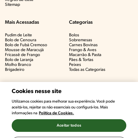
Sitemap
Mais Acessadas
Categorias
Pudim de Leite
Bolos
Bolo de Cenoura
Sobremesas
Bolo de Fubá Cremoso
Carnes Bovinas​
Mousse de Maracujá
Frango & Aves​
Fricassê de Frango
Macarrão & Pasta​
Bolo de Laranja
Pães & Tortas​
Molho Branco
Peixes
Brigadeiro
Todas as Categorias
Cookies nesse site
Utilizamos cookies para melhorar sua experiência. Você pode
#CHAMANUTRI
aceitá-los, rejeitar os não essenciais ou configurá-los. Mais
CONVERSE COM UMA NUTRICIONISTA E
informações na
Política de Cookies.
TIRE AS SUAS DÚVIDAS
(É DE GRAÇA!)
Aceitar todos
©2022, Nestlé. Marcas registradas por Societé des Produits Nestlé,