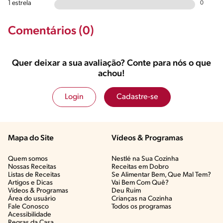
1 estrela
0
Comentários (0)
Quer deixar a sua avaliação? Conte para nós o que
achou!
Login
Cadastre-se
Mapa do Site
Vídeos & Programas​
Quem somos
Nestlé na Sua Cozinha
Nossas Receitas
Receitas em Dobro
Listas de Receitas​
Se Alimentar Bem, Que Mal Tem?​
Artigos e Dicas​
Vai Bem Com Quê?​
Vídeos & Programas​
Deu Ruim​
Área do usuário
Crianças na Cozinha​
Fale Conosco
Todos os programas
Acessibilidade
Regras da Casa