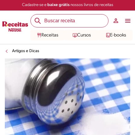
Cadastre-se e
baixe grátis
nossos livros de receitas
Receitas
Cursos
E-books
Artigos e Dicas