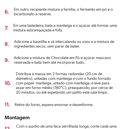
Em outro recipiente misture a farinha, o fermento em pó e o
6.
bicarbonato e reserve.
Em uma batedeira, bata a manteiga e o açúcar até formar uma
7.
mistura esbranquiçada e fofa.
Adicione a baunilha e vá intercalando os ovos e a mistura de
8.
ingredientes secos, sem parar de bater.
Adicione a mistura de Chocolate em Pó e açúcar mascavo
9.
reservada e bata bem até incorporar tudo.
Distribua a massa em 2 formas redondas (20 cm de
diâmetro), untadas com manteiga e com o fundo forrado
10.
com papel- manteiga, untado com manteiga, e leve para
assar em forno médio (180°C), preaquecido, por cerca de
20 minutos, ou até espetando um palito este saia limpo.
11.
Retire do forno, espere amornar e desenforme.
Montagem
Com o auxílio de uma faca serrilhada longa, corte cada uma