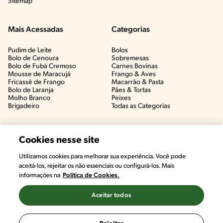
Sitemap
Mais Acessadas
Categorias
Pudim de Leite
Bolos
Bolo de Cenoura
Sobremesas
Bolo de Fubá Cremoso
Carnes Bovinas​
Mousse de Maracujá
Frango & Aves​
Fricassê de Frango
Macarrão & Pasta​
Bolo de Laranja
Pães & Tortas​
Molho Branco
Peixes
Brigadeiro
Todas as Categorias
Cookies nesse site
Utilizamos cookies para melhorar sua experiência. Você pode
aceitá-los, rejeitar os não essenciais ou configurá-los. Mais
informações na
Política de Cookies.
Aceitar todos
©2022, Nestlé. Marcas registradas por Societé des Produits Nestlé,
S.A. Vevey (Suiza)