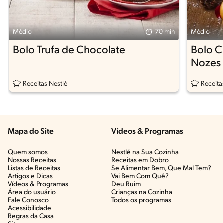
Médio
70 min
Médio
Bolo Trufa de Chocolate
Bolo C
Nozes
Receitas Nestlé
Receita
Mapa do Site
Vídeos & Programas​
Quem somos
Nestlé na Sua Cozinha
Nossas Receitas
Receitas em Dobro
Listas de Receitas​
Se Alimentar Bem, Que Mal Tem?​
Artigos e Dicas​
Vai Bem Com Quê?​
Vídeos & Programas​
Deu Ruim​
Área do usuário
Crianças na Cozinha​
Fale Conosco
Todos os programas
Acessibilidade
Regras da Casa