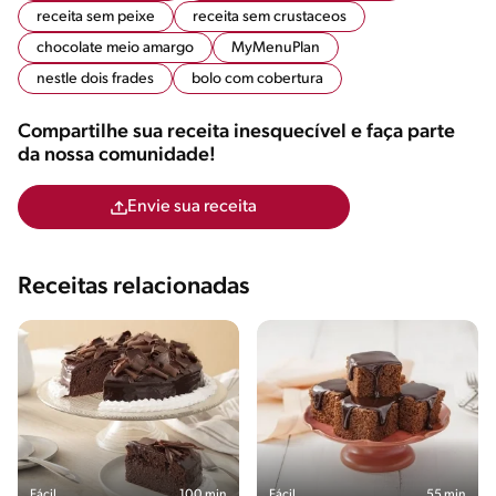
receita sem peixe
receita sem crustaceos
chocolate meio amargo
MyMenuPlan
nestle dois frades
bolo com cobertura
Compartilhe sua receita inesquecível e faça parte
da nossa comunidade!
Envie sua receita
Receitas relacionadas
Fácil
100 min
Fácil
55 min