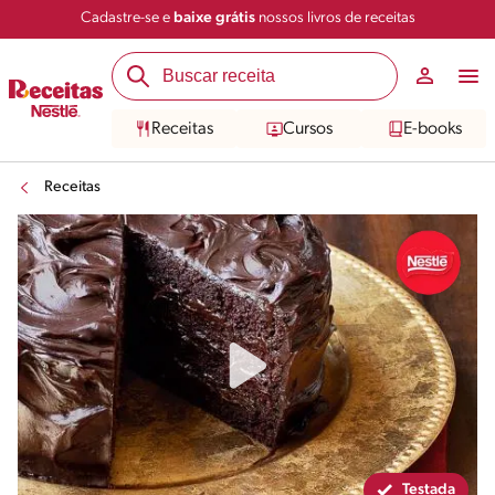
Cadastre-se e
baixe grátis
nossos livros de receitas
Compartilhar
Salvar
Receitas
Cursos
E-books
Receitas
Testada