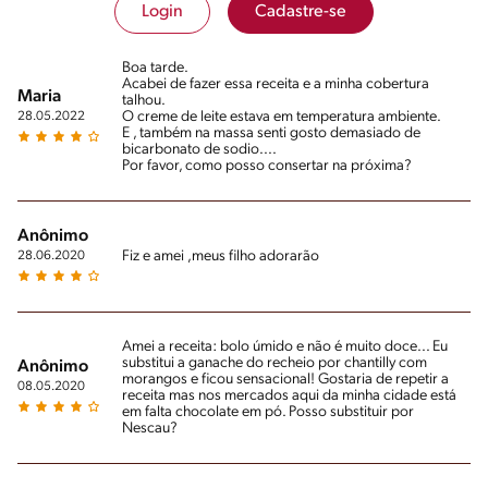
Login
Cadastre-se
Boa tarde.
Acabei de fazer essa receita e a minha cobertura
Maria
talhou.
O creme de leite estava em temperatura ambiente.
28.05.2022
E , também na massa senti gosto demasiado de
bicarbonato de sodio....
Por favor, como posso consertar na próxima?
Anônimo
Fiz e amei ,meus filho adorarão
28.06.2020
Amei a receita: bolo úmido e não é muito doce... Eu
substitui a ganache do recheio por chantilly com
Anônimo
morangos e ficou sensacional! Gostaria de repetir a
08.05.2020
receita mas nos mercados aqui da minha cidade está
em falta chocolate em pó. Posso substituir por
Nescau?