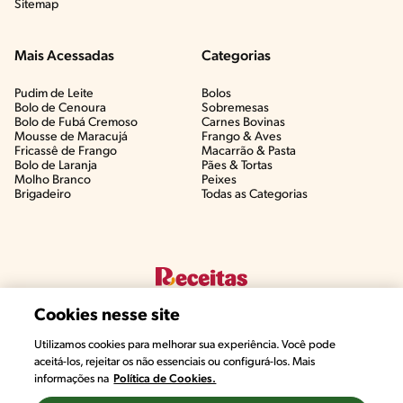
Sitemap
Mais Acessadas
Categorias
Pudim de Leite
Bolos
Bolo de Cenoura
Sobremesas
Bolo de Fubá Cremoso
Carnes Bovinas​
Mousse de Maracujá
Frango & Aves​
Fricassê de Frango
Macarrão & Pasta​
Bolo de Laranja
Pães & Tortas​
Molho Branco
Peixes
Brigadeiro
Todas as Categorias
Cookies nesse site
Utilizamos cookies para melhorar sua experiência. Você pode
aceitá-los, rejeitar os não essenciais ou configurá-los. Mais
informações na
Política de Cookies.
©2022, Nestlé. Marcas registradas por Societé des Produits Nestlé,
S.A. Vevey (Suiza)