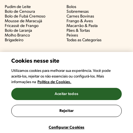
Pudim de Leite
Bolos
Bolo de Cenoura
Sobremesas
Bolo de Fubá Cremoso
Carnes Bovinas​
Mousse de Maracujá
Frango & Aves​
Fricassê de Frango
Macarrão & Pasta​
Bolo de Laranja
Pães & Tortas​
Molho Branco
Peixes
Brigadeiro
Todas as Categorias
Cookies nesse site
Utilizamos cookies para melhorar sua experiência. Você pode
aceitá-los, rejeitar os não essenciais ou configurá-los. Mais
informações na
Política de Cookies.
Aceitar todos
©2022, Nestlé. Marcas registradas por Societé des Produits Nestlé,
S.A. Vevey (Suiza)
Rejeitar
Termos e Condições
Política de Privacidade
Configurações de Cookies
Configurar Cookies