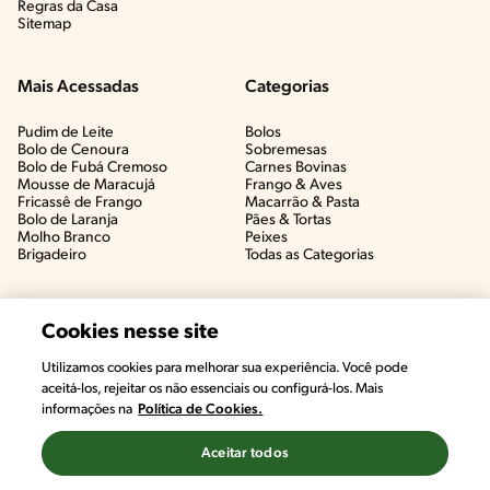
Regras da Casa
Sitemap
Mais Acessadas
Categorias
Pudim de Leite
Bolos
Bolo de Cenoura
Sobremesas
Bolo de Fubá Cremoso
Carnes Bovinas​
Mousse de Maracujá
Frango & Aves​
Fricassê de Frango
Macarrão & Pasta​
Bolo de Laranja
Pães & Tortas​
Molho Branco
Peixes
Brigadeiro
Todas as Categorias
Cookies nesse site
Utilizamos cookies para melhorar sua experiência. Você pode
aceitá-los, rejeitar os não essenciais ou configurá-los. Mais
informações na
Política de Cookies.
Aceitar todos
©2022, Nestlé. Marcas registradas por Societé des Produits Nestlé,