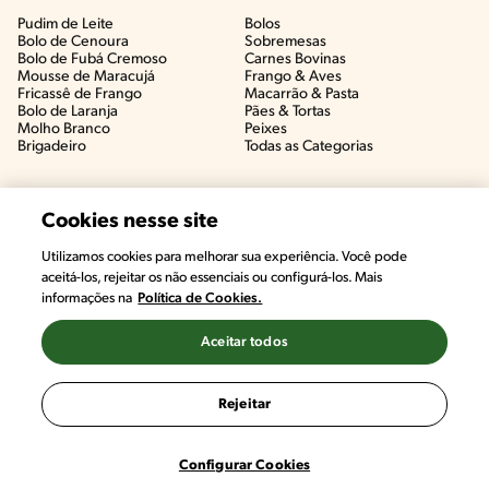
Pudim de Leite
Bolos
Bolo de Cenoura
Sobremesas
Bolo de Fubá Cremoso
Carnes Bovinas​
Mousse de Maracujá
Frango & Aves​
Fricassê de Frango
Macarrão & Pasta​
Bolo de Laranja
Pães & Tortas​
Molho Branco
Peixes
Brigadeiro
Todas as Categorias
Cookies nesse site
Utilizamos cookies para melhorar sua experiência. Você pode
aceitá-los, rejeitar os não essenciais ou configurá-los. Mais
informações na
Política de Cookies.
Aceitar todos
©2022, Nestlé. Marcas registradas por Societé des Produits Nestlé,
S.A. Vevey (Suiza)
Rejeitar
Termos e Condições
Política de Privacidade
Configurações de Cookies
Configurar Cookies