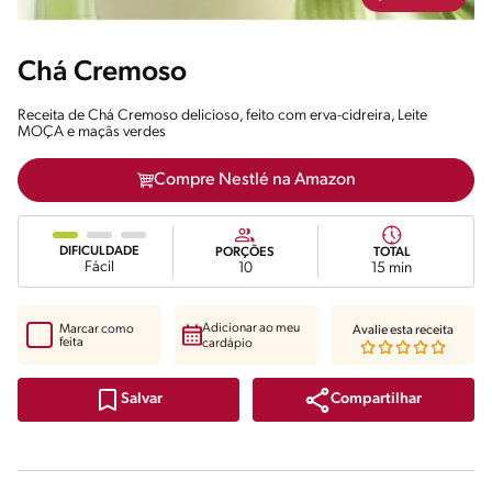
Chá Cremoso
Receita de Chá Cremoso delicioso, feito com erva-cidreira, Leite
MOÇA e maçãs verdes
Compre Nestlé na Amazon
DIFICULDADE
PORÇÕES
TOTAL
Fácil
10
15 min
Adicionar ao meu
Marcar como
Avalie esta receita
feita
cardápio
Compartilhar
Salvar