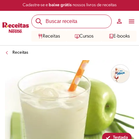
Cadastre-se e
baixe grátis
nossos livros de receitas
Compartilhar
Salvar
Receitas
Cursos
E-books
Receitas
Testada