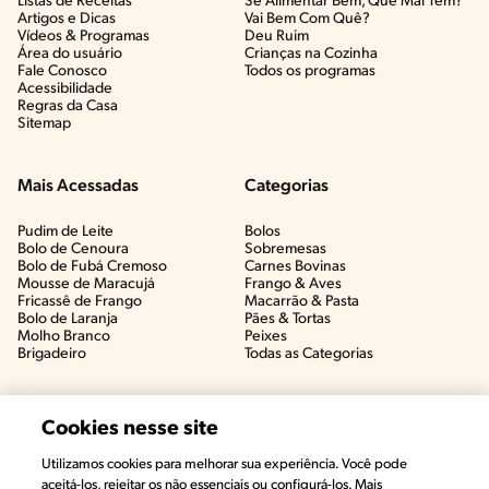
Listas de Receitas​
Se Alimentar Bem, Que Mal Tem?​
Artigos e Dicas​
Vai Bem Com Quê?​
Vídeos & Programas​
Deu Ruim​
Área do usuário
Crianças na Cozinha​
Fale Conosco
Todos os programas
Acessibilidade
Regras da Casa
Sitemap
Mais Acessadas
Categorias
Pudim de Leite
Bolos
Bolo de Cenoura
Sobremesas
Bolo de Fubá Cremoso
Carnes Bovinas​
Mousse de Maracujá
Frango & Aves​
Fricassê de Frango
Macarrão & Pasta​
Bolo de Laranja
Pães & Tortas​
Molho Branco
Peixes
Brigadeiro
Todas as Categorias
Cookies nesse site
Utilizamos cookies para melhorar sua experiência. Você pode
aceitá-los, rejeitar os não essenciais ou configurá-los. Mais