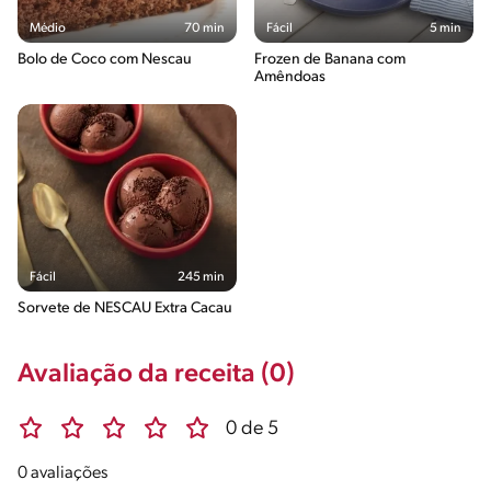
Médio
70 min
Fácil
5 min
Bolo de Coco com Nescau
Frozen de Banana com
Amêndoas
Fácil
245 min
Sorvete de NESCAU Extra Cacau
Avaliação da receita (0)
0 de 5
0 avaliações