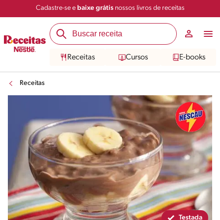
Cadastre-se e
baixe grátis
nossos livros de receitas
Compartilhar
Salvar
Receitas
Cursos
E-books
Receitas
Testada