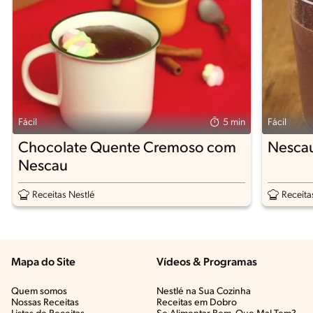
Fácil
5 min
Fácil
Chocolate Quente Cremoso com
Nescau
Nescau
Receitas Nestlé
Receita
Mapa do Site
Vídeos & Programas​
Quem somos
Nestlé na Sua Cozinha
Nossas Receitas
Receitas em Dobro