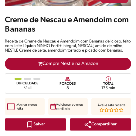
Creme de Nescau e Amendoim com
Bananas
Receita de Creme de Nescau e Amendoim com Bananas delicioso, feito
com Leite Líquido NINHO Forti+ Integral, NESCAU, amido de milho,
NESTLÉ Creme de Leite, amendoim torrado e picado com bananas.
Compre Nestlé na Amazon
DIFICULDADE
PORÇÕES
TOTAL
Fácil
8
135 min
Adicionar ao meu
Marcar como
Avalie esta receita
feita
cardápio
Compartilhar
Salvar