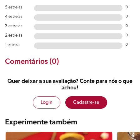
5 estrelas
0
4 estrelas
0
3 estrelas
0
2 estrelas
0
1 estrela
0
Comentários (0)
Quer deixar a sua avaliação? Conte para nós o que
achou!
Login
Cadastre-se
Experimente também