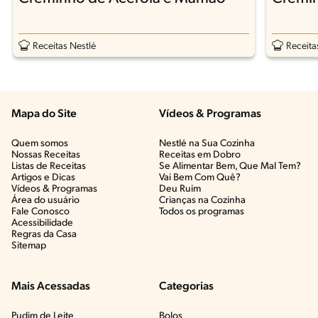
Receitas Nestlé
Receita
Mapa do Site
Vídeos & Programas​
Quem somos
Nestlé na Sua Cozinha
Nossas Receitas
Receitas em Dobro
Listas de Receitas​
Se Alimentar Bem, Que Mal Tem?​
Artigos e Dicas​
Vai Bem Com Quê?​
Vídeos & Programas​
Deu Ruim​
Área do usuário
Crianças na Cozinha​
Fale Conosco
Todos os programas
Acessibilidade
Regras da Casa
Sitemap
Mais Acessadas
Categorias
Pudim de Leite
Bolos