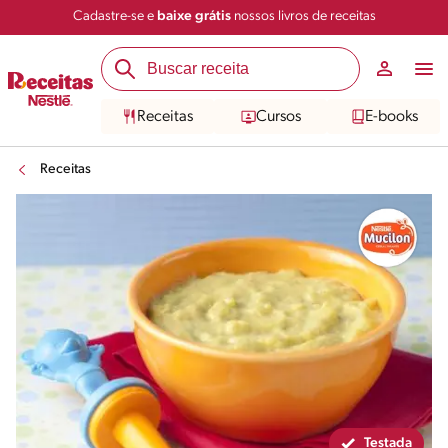
Cadastre-se e
baixe grátis
nossos livros de receitas
Compartilhar
Salvar
Receitas
Cursos
E-books
Receitas
Testada