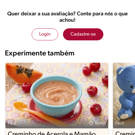
Quer deixar a sua avaliação? Conte para nós o que
achou!
Login
Cadastre-se
Experimente também
Fácil
10 min
Fácil
Creminho de Acerola e Mamão
Cremin