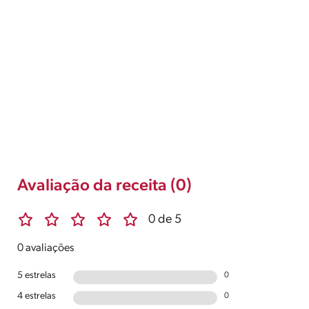
Avaliação da receita (0)
0 de 5
0 avaliações
5 estrelas
0
4 estrelas
0