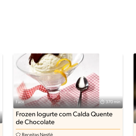
Fácil
370 min
Frozen Iogurte com Calda Quente
de Chocolate
Receitas Nestlé