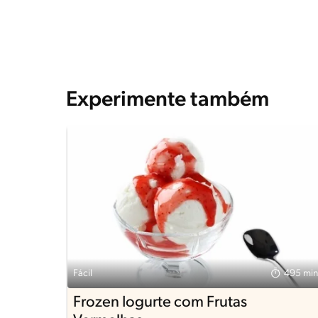
Experimente também
Fácil
495 min
Frozen Iogurte com Frutas