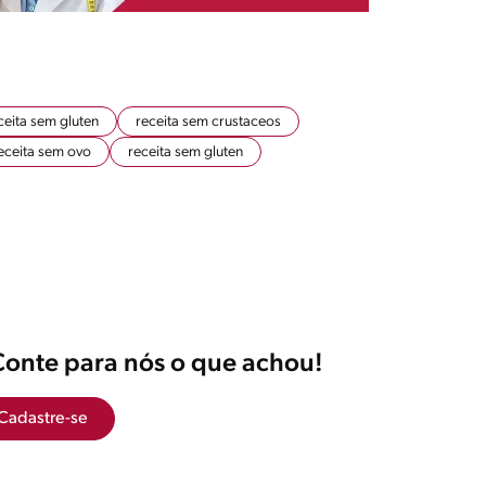
ceita sem gluten
receita sem crustaceos
eceita sem ovo
receita sem gluten
Conte para nós o que achou!
Cadastre-se