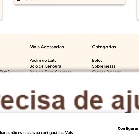
Mais Acessadas
Categorias
Pudim de Leite
Bolos
Bolo de Cenoura
Sobremesas
Tem?​
Bolo de Fubá Cremoso
Carnes Bovinas​
Mousse de Maracujá
Frango & Aves​
Fricassê de Frango
Macarrão & Pasta​
Bolo de Laranja
Pães & Tortas​
Molho Branco
Peixes
Brigadeiro
Todas as Categorias
Configurar
des Produits Nestlé, S.A. Vevey (Suiza)
Termos e Condições
Polític
tar os não essenciais ou configurá-los. Mais
ue deseja fazer com essa Receita:
Compartilh
Salvar