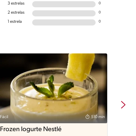
3 estrelas
0
2 estrelas
0
1 estrela
0
Fácil
510 min
Fácil
Frozen Iogurte Nestlé
Sorve