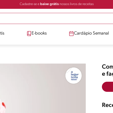
Cadastre-se e
baixe grátis
nossos livros de receitas
tis
E-books
Cardápio Semanal
Comp
e f
Rece