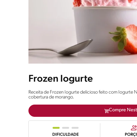
Frozen Iogurte
Receita de Frozen Iogurte delicioso feito com Iogurte
cobertura de morango.
Compre Nest
DIFICULDADE
PORÇ