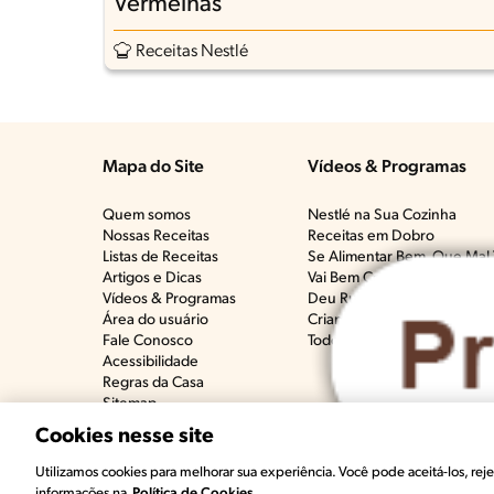
Vermelhas
Receitas Nestlé
Mapa do Site
Vídeos & Programas​
Quem somos
Nestlé na Sua Cozinha
Nossas Receitas
Receitas em Dobro
Listas de Receitas​
Se Alimentar Bem, Que Mal 
Artigos e Dicas​
Vai Bem Com Quê?​
Vídeos & Programas​
Deu Ruim​
Área do usuário
Crianças na Cozinha​
Fale Conosco
Todos os programas
Acessibilidade
Regras da Casa
Sitemap
Cookies nesse site
©2022, Nestlé. Marcas registradas por Societé 
Utilizamos cookies para melhorar sua experiência. Você pode aceitá-los, rejei
O q
informações na
Política de Cookies.