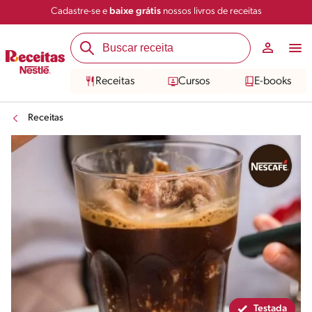
Cadastre-se e
baixe grátis
nossos livros de receitas
Compartilhar
Salvar
Receitas
Cursos
E-books
Receitas
Testada