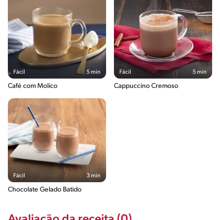
Fácil
5 min
Fácil
5 min
Café com Molico
Cappuccino Cremoso
Fácil
3 min
Chocolate Gelado Batido
Avaliação da receita (0)