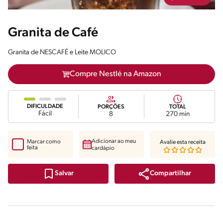
Granita de Café
Granita de NESCAFÉ e Leite MOLICO
Compre Nestlé na Amazon
DIFICULDADE
PORÇÕES
TOTAL
Fácil
8
270 min
Adicionar ao meu
Marcar como
Avalie esta receita
feita
cardápio
Compartilhar
Salvar