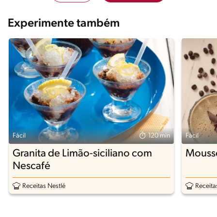
Experimente também
Fácil
120 min
Fácil
Granita de Limão-siciliano com
Mousse
Nescafé
Receitas Nestlé
Receita