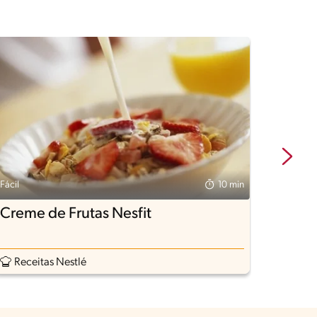
Fácil
10 min
Fácil
Creme de Frutas Nesfit
Recei
Receitas Nestlé
Rece