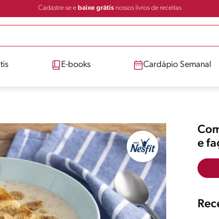
Cadastre-se e
baixe grátis
nossos livros de receitas
tis
E-books
Cardápio Semanal
Comp
e f
Rece