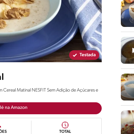
Testada
l
om Cereal Matinal NESFIT Sem Adição de Açúcares e
lé na Amazon
ÕES
TOTAL