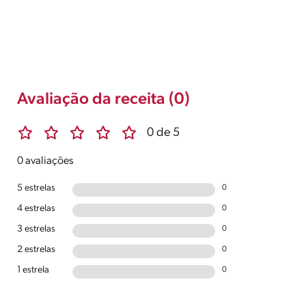
Avaliação da receita (0)
0 de 5
0 avaliações
5 estrelas
0
4 estrelas
0
3 estrelas
0
2 estrelas
0
1 estrela
0