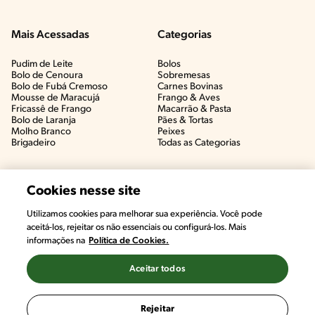
Mais Acessadas
Categorias
Pudim de Leite
Bolos
Bolo de Cenoura
Sobremesas
Bolo de Fubá Cremoso
Carnes Bovinas​
Mousse de Maracujá
Frango & Aves​
Fricassê de Frango
Macarrão & Pasta​
Bolo de Laranja
Pães & Tortas​
Molho Branco
Peixes
Brigadeiro
Todas as Categorias
Cookies nesse site
Utilizamos cookies para melhorar sua experiência. Você pode
aceitá-los, rejeitar os não essenciais ou configurá-los. Mais
informações na
Política de Cookies.
Aceitar todos
©2022, Nestlé. Marcas registradas por Societé des Produits Nestlé,
S.A. Vevey (Suiza)
Rejeitar