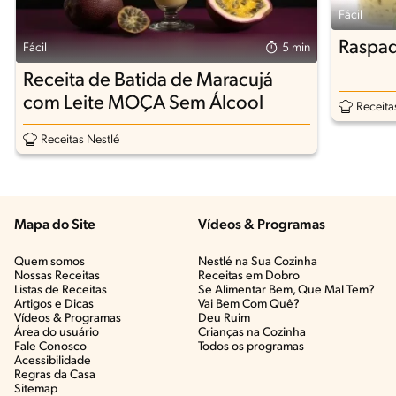
Fácil
Raspad
Fácil
5 min
Receita de Batida de Maracujá
com Leite MOÇA Sem Álcool
Receita
Receitas Nestlé
Mapa do Site
Vídeos & Programas​
Quem somos
Nestlé na Sua Cozinha
Nossas Receitas
Receitas em Dobro
Listas de Receitas​
Se Alimentar Bem, Que Mal Tem?​
Artigos e Dicas​
Vai Bem Com Quê?​
Vídeos & Programas​
Deu Ruim​
Área do usuário
Crianças na Cozinha​
Fale Conosco
Todos os programas
Acessibilidade
Regras da Casa
Sitemap