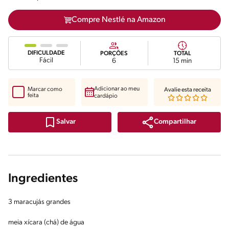
Compre Nestlé na Amazon
DIFICULDADE
PORÇÕES
TOTAL
Fácil
6
15 min
Adicionar ao meu
Marcar como
Avalie esta receita
feita
cardápio
Compartilhar
Salvar
Ingredientes
3 maracujás grandes
meia xícara (chá) de água