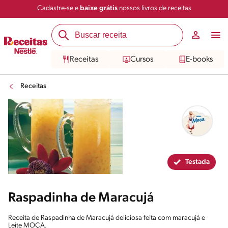
Cadastre-se e
baixe grátis
nossos livros de receitas
Compartilhar
Salvar
Receitas
Cursos
E-books
Receitas
Testada
Raspadinha de Maracujá
Receita de Raspadinha de Maracujá deliciosa feita com maracujá e
Leite MOÇA.