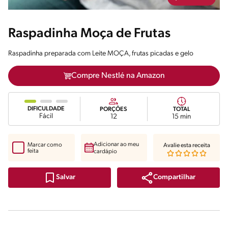
Raspadinha Moça de Frutas
Raspadinha preparada com Leite MOÇA, frutas picadas e gelo
Compre Nestlé na Amazon
DIFICULDADE
PORÇÕES
TOTAL
Fácil
12
15 min
Adicionar ao meu
Marcar como
Avalie esta receita
feita
cardápio
Compartilhar
Salvar