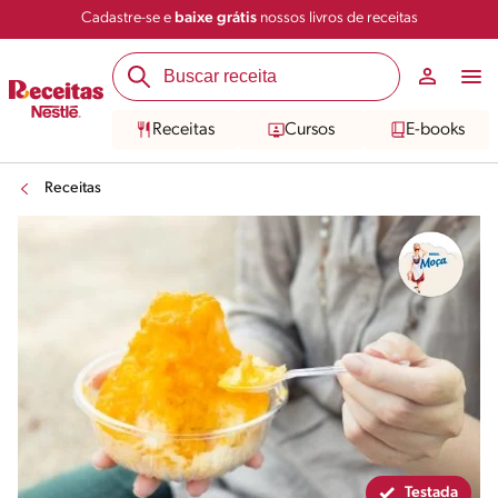
Cadastre-se e
baixe grátis
nossos livros de receitas
Compartilhar
Salvar
Receitas
Cursos
E-books
Receitas
Testada