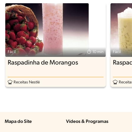
Fácil
10 min
Fácil
Raspadinha de Morangos
Raspad
Receitas Nestlé
Receita
Mapa do Site
Vídeos & Programas​