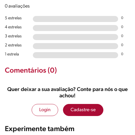
0 avaliações
5 estrelas
0
4 estrelas
0
3 estrelas
0
2 estrelas
0
1 estrela
0
Comentários (0)
Quer deixar a sua avaliação? Conte para nós o que
achou!
Login
Cadastre-se
Experimente também