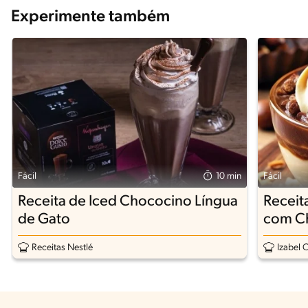
Experimente também
Fácil
10 min
Fácil
Receita de Iced Chococino Língua
Receit
de Gato
com C
Receitas Nestlé
Izabel 