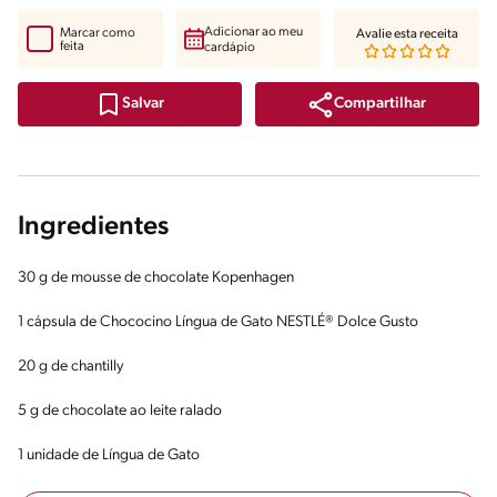
Adicionar ao meu
Marcar como
Avalie esta receita
feita
cardápio
Compartilhar
Salvar
Ingredientes
30 g de mousse de chocolate Kopenhagen
1 cápsula de Chococino Língua de Gato NESTLÉ® Dolce Gusto
20 g de chantilly
5 g de chocolate ao leite ralado
1 unidade de Língua de Gato