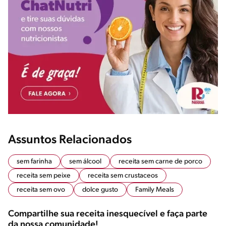
Assuntos Relacionados
sem farinha
sem álcool
receita sem carne de porco
receita sem peixe
receita sem crustaceos
receita sem ovo
dolce gusto
Family Meals
Compartilhe sua receita inesquecível e faça parte
da nossa comunidade!