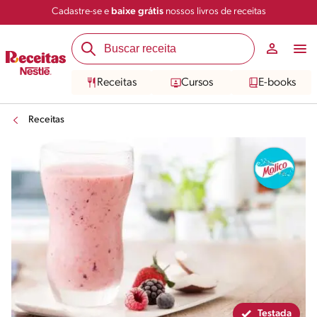
Cadastre-se e
baixe grátis
nossos livros de receitas
Compartilhar
Salvar
Receitas
Cursos
E-books
Receitas
Testada