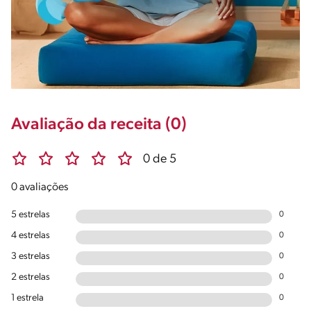
Avaliação da receita (0)
0 de 5
0 avaliações
5 estrelas
0
4 estrelas
0
3 estrelas
0
2 estrelas
0
1 estrela
0