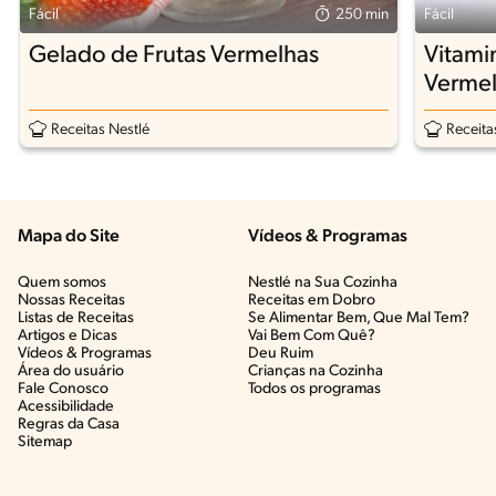
Fácil
250 min
Fácil
Gelado de Frutas Vermelhas
Vitami
Vermel
Receitas Nestlé
Receita
Mapa do Site
Vídeos & Programas​
Quem somos
Nestlé na Sua Cozinha
Nossas Receitas
Receitas em Dobro
Listas de Receitas​
Se Alimentar Bem, Que Mal Tem?​
Artigos e Dicas​
Vai Bem Com Quê?​
Vídeos & Programas​
Deu Ruim​
Área do usuário
Crianças na Cozinha​
Fale Conosco
Todos os programas
Acessibilidade
Regras da Casa
Sitemap