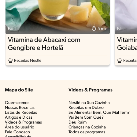
Fácil
5 min
Fácil
Vitamina de Abacaxi com
Vitami
Gengibre e Hortelã
Goiab
Receitas Nestlé
Receita
Mapa do Site
Vídeos & Programas​
Quem somos
Nestlé na Sua Cozinha
Nossas Receitas
Receitas em Dobro
Listas de Receitas​
Se Alimentar Bem, Que Mal Tem?​
Artigos e Dicas​
Vai Bem Com Quê?​
Vídeos & Programas​
Deu Ruim​
Área do usuário
Crianças na Cozinha​
Fale Conosco
Todos os programas