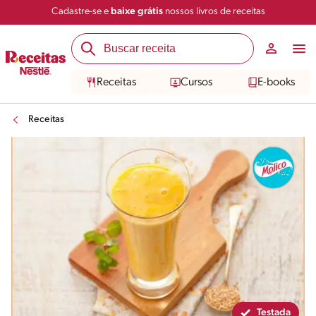
Cadastre-se e
baixe grátis
nossos livros de receitas
Compartilhar
Salvar
Receitas
Cursos
E-books
Receitas
Testada