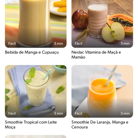
Fácil
5 min
Fácil
5 min
Bebida de Manga e Cupuaçu
Neslac Vitamina de Maçã e
Mamão
Fácil
5 min
Fácil
5 min
Smoothie Tropical com Leite
Smoothie De Laranja, Manga e
Moça
Cenoura