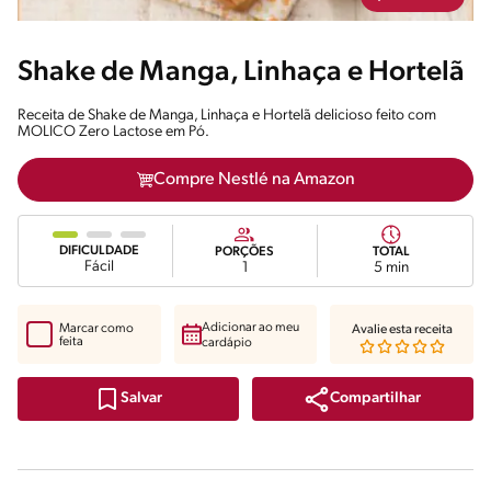
Shake de Manga, Linhaça e Hortelã
Receita de Shake de Manga, Linhaça e Hortelã delicioso feito com
MOLICO Zero Lactose em Pó.
Compre Nestlé na Amazon
DIFICULDADE
PORÇÕES
TOTAL
Fácil
1
5 min
Adicionar ao meu
Marcar como
Avalie esta receita
feita
cardápio
Compartilhar
Salvar