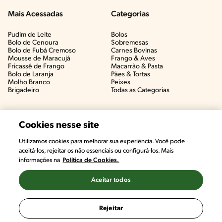
Mais Acessadas
Categorias
Pudim de Leite
Bolos
Bolo de Cenoura
Sobremesas
Bolo de Fubá Cremoso
Carnes Bovinas​
Mousse de Maracujá
Frango & Aves​
Fricassê de Frango
Macarrão & Pasta​
Bolo de Laranja
Pães & Tortas​
Molho Branco
Peixes
Brigadeiro
Todas as Categorias
Cookies nesse site
Utilizamos cookies para melhorar sua experiência. Você pode
aceitá-los, rejeitar os não essenciais ou configurá-los. Mais
informações na
Política de Cookies.
Aceitar todos
©2022, Nestlé. Marcas registradas por Societé des Produits Nestlé,
S.A. Vevey (Suiza)
Rejeitar
Termos e Condições
Política de Privacidade