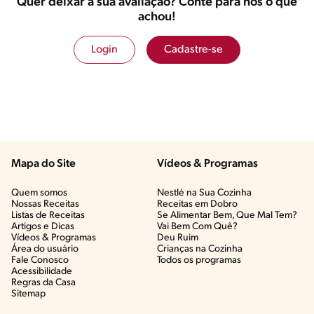
Quer deixar a sua avaliação? Conte para nós o que
achou!
Login
Cadastre-se
Mapa do Site
Vídeos & Programas​
Quem somos
Nestlé na Sua Cozinha
Nossas Receitas
Receitas em Dobro
Listas de Receitas​
Se Alimentar Bem, Que Mal Tem?​
Artigos e Dicas​
Vai Bem Com Quê?​
Vídeos & Programas​
Deu Ruim​
Área do usuário
Crianças na Cozinha​
Fale Conosco
Todos os programas
Acessibilidade
Regras da Casa
Sitemap