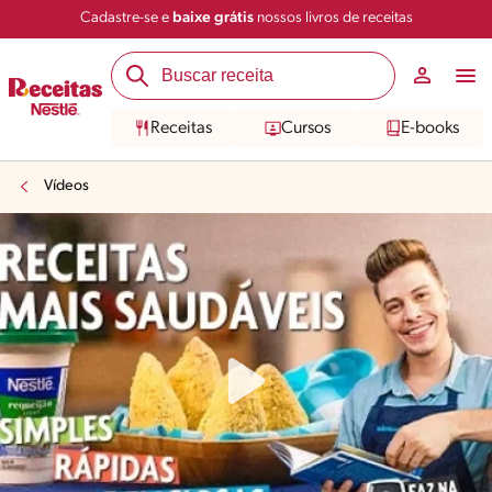
Cadastre-se e
baixe grátis
nossos livros de receitas
Receitas
Cursos
E-books
Vídeos