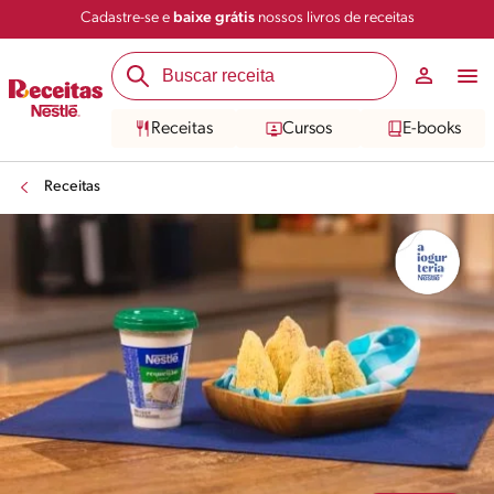
Cadastre-se e
baixe grátis
nossos livros de receitas
Compartilhar
Salvar
Receitas
Cursos
E-books
Receitas