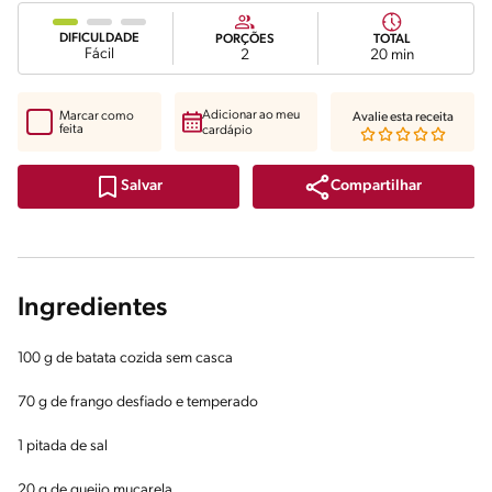
DIFICULDADE
PORÇÕES
TOTAL
Fácil
2
20 min
Adicionar ao meu
Marcar como
Avalie esta receita
feita
cardápio
Compartilhar
Salvar
Ingredientes
100 g de batata cozida sem casca
70 g de frango desfiado e temperado
1 pitada de sal
20 g de queijo muçarela