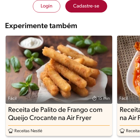
Login
Cadastre-se
Experimente também
Fácil
15 min
Fácil
Receita de Palito de Frango com
Receit
Queijo Crocante na Air Fryer
na Air 
Receitas Nestlé
Receita