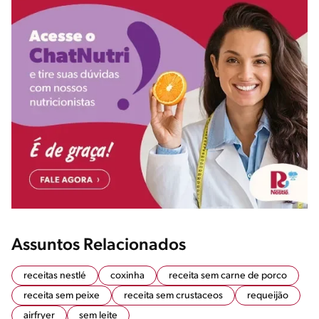
Assuntos Relacionados
receitas nestlé
coxinha
receita sem carne de porco
receita sem peixe
receita sem crustaceos
requeijão
airfryer
sem leite