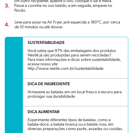
Em outro recipiente, quebre o ovo, coloque o sal e mexa.
3.
Passe a coxinha no ovo batido, e em seguida, empane no
flocão.
Leve para assar na Air Fryer, pré-aquecida a 180°C, por cerca
4.
de 10 minutos ou até dourar.
SUSTENTABILIDADE
Você sabia que 97% das embalagens dos produtos
Nestlé já são produzidas para serem recicladas?
Para mais informações e dicas sobre sustentabilidade,
acesse nosso site
http://www.nestle.com.br/sustentabilidade
DICA DE INGREDIENTE
Armazene as batatas em um local fresco e escuro para
prolongar sua durabilidade.
DICA ALIMENTAR
Experimente diferentes tipos de batatas, como a
batata-doce, a batata branca ou a batata rosa, em
diversas preparações como purês, assadas ou cozidas.