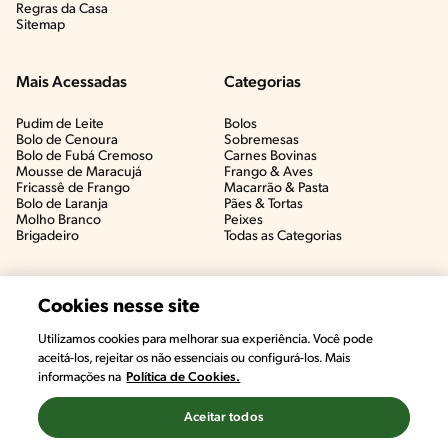
Regras da Casa
Sitemap
Mais Acessadas
Categorias
Pudim de Leite
Bolos
Bolo de Cenoura
Sobremesas
Bolo de Fubá Cremoso
Carnes Bovinas​
Mousse de Maracujá
Frango & Aves​
Fricassê de Frango
Macarrão & Pasta​
Bolo de Laranja
Pães & Tortas​
Molho Branco
Peixes
Brigadeiro
Todas as Categorias
Cookies nesse site
Utilizamos cookies para melhorar sua experiência. Você pode
aceitá-los, rejeitar os não essenciais ou configurá-los. Mais
informações na
Política de Cookies.
Aceitar todos
©2022, Nestlé. Marcas registradas por Societé des Produits Nestlé,