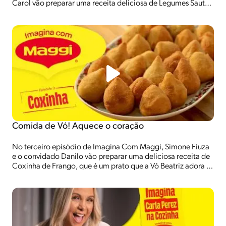
Carol vão preparar uma receita deliciosa de Legumes Sauté
e conversar sobre o dilema Feira x Supermercado!
Comida de Vó! Aquece o coração
No terceiro episódio de Imagina Com Maggi, Simone Fiuza
e o convidado Danilo vão preparar uma deliciosa receita de
Coxinha de Frango, que é um prato que a Vó Beatriz adora e
o Danilo vai mandar de presente pra ela! Afinal, receita de vó
é amor ❤️ Vem Imaginar com Maggi!