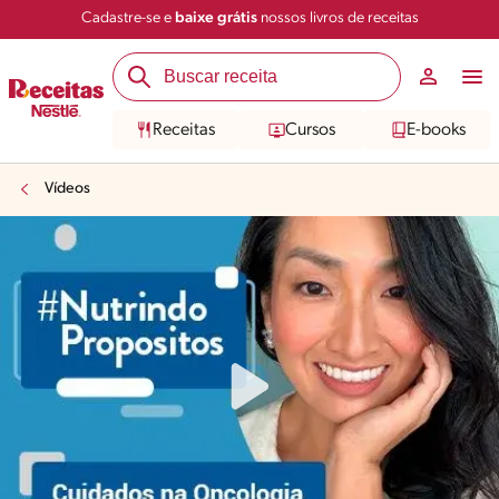
Cadastre-se e
baixe grátis
nossos livros de receitas
Receitas
Cursos
E-books
Vídeos