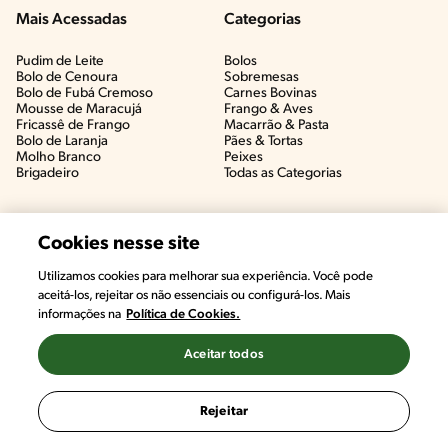
Mais Acessadas
Categorias
Pudim de Leite
Bolos
Bolo de Cenoura
Sobremesas
Bolo de Fubá Cremoso
Carnes Bovinas​
Mousse de Maracujá
Frango & Aves​
Fricassê de Frango
Macarrão & Pasta​
Bolo de Laranja
Pães & Tortas​
Molho Branco
Peixes
Brigadeiro
Todas as Categorias
Cookies nesse site
Utilizamos cookies para melhorar sua experiência. Você pode
aceitá-los, rejeitar os não essenciais ou configurá-los. Mais
informações na
Política de Cookies.
Aceitar todos
©2022, Nestlé. Marcas registradas por Societé des Produits Nestlé,
S.A. Vevey (Suiza)
Rejeitar
Termos e Condições
Política de Privacidade