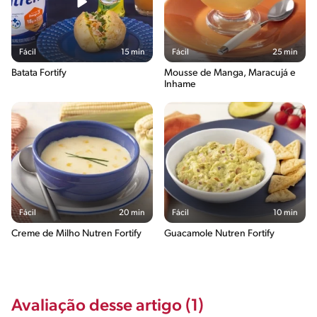
Fácil
15 min
Fácil
25 min
Batata Fortify
Mousse de Manga, Maracujá e
Inhame
Fácil
20 min
Fácil
10 min
Creme de Milho Nutren Fortify
Guacamole Nutren Fortify
Avaliação desse artigo (1)