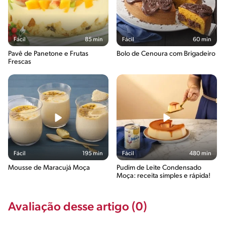
Fácil
85 min
Fácil
60 min
Pavê de Panetone e Frutas
Bolo de Cenoura com Brigadeiro
Frescas
Fácil
195 min
Fácil
480 min
Mousse de Maracujá Moça
Pudim de Leite Condensado
Moça: receita simples e rápida!
Avaliação desse artigo (0)