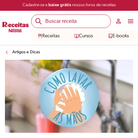
Cadastre-se e
baixe grátis
nossos livros de receitas
Receitas
Cursos
E-books
Artigos e Dicas