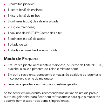
3 palmitos picados;
1 xícara (chá) de ervilhas;
1 xícara (chá) de milho;
3 colheres (sopa) de salsinha picada;
200g de maionese;
1 caixinha de NESTLÉ® Creme de Leite;
3 colheres (sopa) de azeite;
1 pitada de sal;
1 pitada de pimenta-do-reino moída.
Modo de Preparo
Em um recipiente, acrescente a maionese, o Creme de Leite NESTLÉ,
o azeite, o sal e a pimenta-do-reino e misture bem;
Em outro recipiente, acrescente o macarrão cozido e os legumes e
incorpore o creme de maionese;
Leve para geladeira e sirva quando estiver gelado.
Se for servir em um evento, recomendamos deixar de um dia para o
outro na geladeira para ficar bem refrescante e para que o macarrão
absorva bem o sabor dos demais ingredientes.