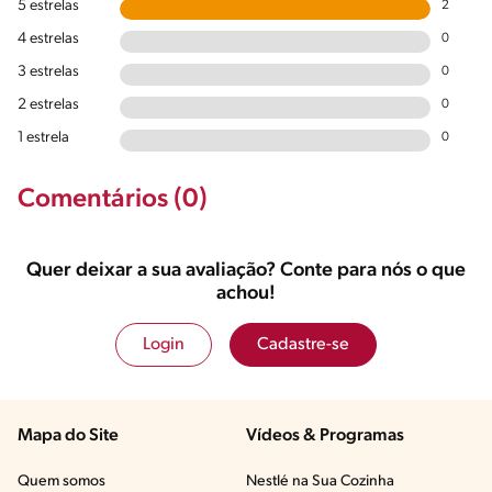
5 estrelas
2
4 estrelas
0
3 estrelas
0
2 estrelas
0
1 estrela
0
Comentários (0)
Quer deixar a sua avaliação? Conte para nós o que
achou!
Login
Cadastre-se
Mapa do Site
Vídeos & Programas​
Quem somos
Nestlé na Sua Cozinha