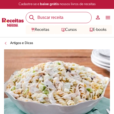
Cadastre-se e
baixe grátis
nossos livros de receitas
Receitas
Cursos
E-books
Artigos e Dicas