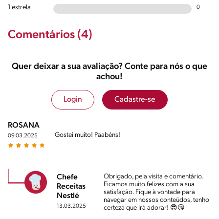
1 estrela
0
Comentários (4)
Quer deixar a sua avaliação? Conte para nós o que
achou!
Login
Cadastre-se
ROSANA
Gostei muito! Paabéns!
09.03.2025
Obrigado, pela visita e comentário.
Chefe
Ficamos muito felizes com a sua
Receitas
satisfação. Fique à vontade para
Nestlé
navegar em nossos conteúdos, tenho
13.03.2025
certeza que irá adorar! 😎😘