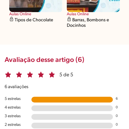
Aulas Online
Aulas Online
Tipos de Chocolate
Barras, Bombons e
Docinhos
Avaliação desse artigo (6)
5 de 5
6 avaliações
5 estrelas
6
4 estrelas
0
3 estrelas
0
2 estrelas
0