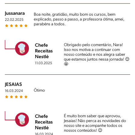
Jussanara
Boa noite, gratidão, muito bom os cursos, bem
explicado, passo a passo, a professora ótima, amei,
22.02.2025
parabéns a todos.
Obrigado pelo comentário, Nara!
Chefe
Isso nos motiva a continuar com
Receitas
nosso conteúdo e nos alegra saber
Nestlé
que estamos juntos nessa jornada! 😊
11.03.2025
🤩
JESAIAS
Ótimo
16.03.2024
É muito bom saber que aprovou,
Chefe
Jesaias! Não perca as novidades do
Receitas
nosso site e acompanhe todos os
Nestlé
nossos conteúdos! 😉
16.03.2024