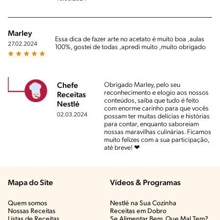
Marley
Essa dica de fazer arte no acetato é muito boa ,aulas
27.02.2024
100%, gostei de todas ,apredi muito ,muito obrigado
Obrigado Marley, pelo seu
Chefe
reconhecimento e elogio aos nossos
Receitas
conteúdos, saiba que tudo é feito
Nestlé
com enorme carinho para que vocês
02.03.2024
possam ter muitas delícias e histórias
para contar, enquanto saboreiam
nossas maravilhas culinárias. Ficamos
muito felizes com a sua participação,
até breve! ❤
Mapa do Site
Vídeos & Programas​
Quem somos
Nestlé na Sua Cozinha
Nossas Receitas
Receitas em Dobro
Listas de Receitas​
Se Alimentar Bem, Que Mal Tem?​