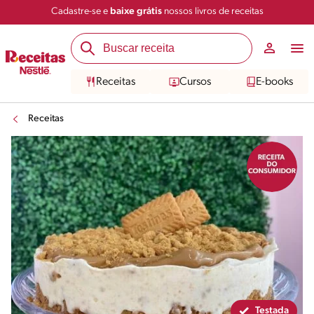
Cadastre-se e
baixe grátis
nossos livros de receitas
Compartilhar
Salvar
Receitas
Cursos
E-books
Receitas
Testada