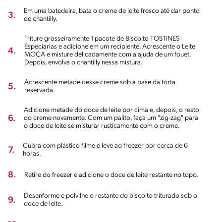
Em uma batedeira, bata o creme de leite fresco até dar ponto
3.
de chantilly.
Triture grosseiramente 1 pacote de Biscoito TOSTINES
Especiarias e adicione em um recipiente. Acrescente o Leite
4.
MOÇA e misture delicadamente com a ajuda de um fouet.
Depois, envolva o chantilly nessa mistura.
Acrescente metade desse creme sob a base da torta
5.
reservada.
Adicione metade do doce de leite por cima e, depois, o resto
6.
do creme novamente. Com um palito, faça um "zig-zag" para
o doce de leite se misturar rusticamente com o creme.
Cubra com plástico filme e leve ao freezer por cerca de 6
7.
horas.
8.
Retire do freezer e adicione o doce de leite restante no topo.
Desenforme e polvilhe o restante do biscoito triturado sob o
9.
doce de leite.