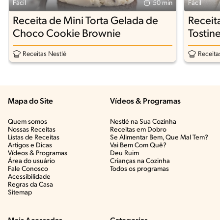
Fácil
50 min
Fácil
Receita de Mini Torta Gelada de
Receit
Choco Cookie Brownie
Tostine
Receitas Nestlé
Receita
Mapa do Site
Vídeos & Programas​
Quem somos
Nestlé na Sua Cozinha
Nossas Receitas
Receitas em Dobro
Listas de Receitas​
Se Alimentar Bem, Que Mal Tem?​
Artigos e Dicas​
Vai Bem Com Quê?​
Vídeos & Programas​
Deu Ruim​
Área do usuário
Crianças na Cozinha​
Fale Conosco
Todos os programas
Acessibilidade
Regras da Casa
Sitemap