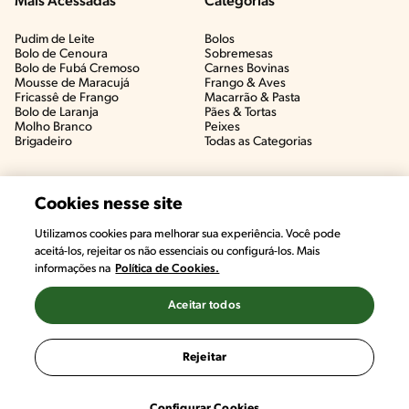
Mais Acessadas
Categorias
Pudim de Leite
Bolos
Bolo de Cenoura
Sobremesas
Bolo de Fubá Cremoso
Carnes Bovinas​
Mousse de Maracujá
Frango & Aves​
Fricassê de Frango
Macarrão & Pasta​
Bolo de Laranja
Pães & Tortas​
Molho Branco
Peixes
Brigadeiro
Todas as Categorias
Cookies nesse site
Utilizamos cookies para melhorar sua experiência. Você pode
aceitá-los, rejeitar os não essenciais ou configurá-los. Mais
informações na
Política de Cookies.
Aceitar todos
©2022, Nestlé. Marcas registradas por Societé des Produits Nestlé,
S.A. Vevey (Suiza)
Rejeitar
Termos e Condições
Política de Privacidade
Configurações de Cookies
Configurar Cookies