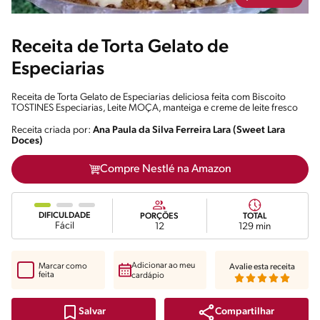
Receita de Torta Gelato de
Especiarias
Receita de Torta Gelato de Especiarias deliciosa feita com Biscoito
TOSTINES Especiarias, Leite MOÇA, manteiga e creme de leite fresco
Receita criada por:
Ana Paula da Silva Ferreira Lara (Sweet Lara
Doces)
Compre Nestlé na Amazon
DIFICULDADE
PORÇÕES
TOTAL
Fácil
12
129 min
Adicionar ao meu
Marcar como
Avalie esta receita
feita
cardápio
Compartilhar
Salvar